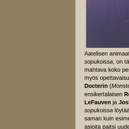
Aatelisen animaati
sopukoissa
, on t
mahtava koko per
myös opettavaisuu
Docterin
(
Monste
ensikertalaisen
R
LeFauven
ja
Jos
sopukoissa
löytä
saman kuin esime
asioita paitsi uu