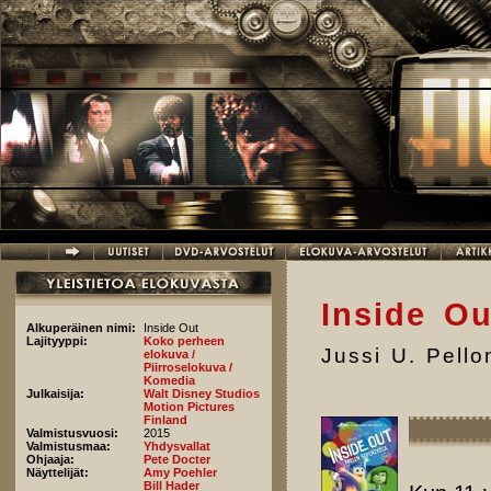
Hyppää pääsisältöön
Inside Ou
Alkuperäinen nimi:
Inside Out
Lajityyppi:
Koko perheen
Jussi U. Pell
elokuva /
Piirroselokuva /
Komedia
Julkaisija:
Walt Disney Studios
Motion Pictures
Finland
Valmistusvuosi:
2015
Valmistusmaa:
Yhdysvallat
Ohjaaja:
Pete Docter
Näyttelijät:
Amy Poehler
Bill Hader