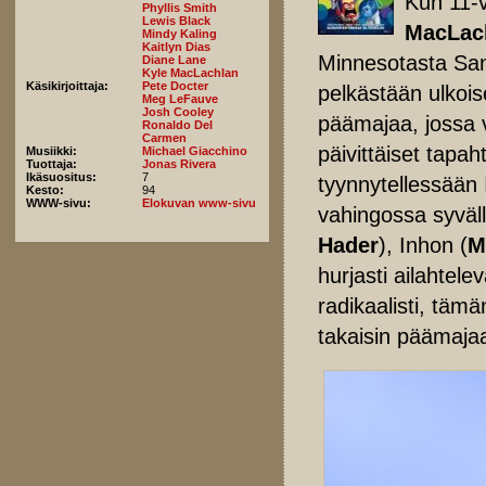
Kun 11-v
Phyllis Smith
Lewis Black
MacLac
Mindy Kaling
Kaitlyn Dias
Minnesotasta San 
Diane Lane
Kyle MacLachlan
Käsikirjoittaja:
Pete Docter
pelkästään ulkois
Meg LeFauve
Josh Cooley
päämajaa, jossa v
Ronaldo Del
Carmen
päivittäiset tap
Musiikki:
Michael Giacchino
Tuottaja:
Jonas Rivera
Ikäsuositus:
7
tyynnytellessään I
Kesto:
94
WWW-sivu:
Elokuvan www-sivu
vahingossa syväll
Hader
), Inhon (
M
hurjasti ailahtel
radikaalisti, tämä
takaisin päämajaa