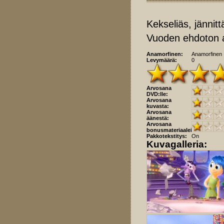
Kekseliäs, jännit
Vuoden ehdoton 
Anamorfinen:
Anamorfinen
Levymäärä:
0
Arvosana
DVD:lle:
Arvosana
kuvasta:
Arvosana
äänestä:
Arvosana
bonusmateriaaleista:
Pakkotekstitys:
On
Kuvagalleria: