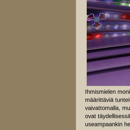
Ihmismielen moni
määrittäviä tuntei
vaivattomalla, mut
ovat täydellises
useampaankin he