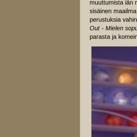
muuttumista iän 
sisäinen maailma 
perustuksia vahin
Out - Mielen sop
parasta ja komein