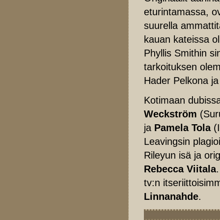
eturintamassa, ov
suurella ammattit
kauan kateissa ol
Phyllis Smithin si
tarkoituksen olem
Hader Pelkona ja
Kotimaan dubiss
Weckström
(Sur
ja
Pamela Tola
(
Leavingsin plagio
Rileyun isä ja ori
Rebecca Viitala
tv:n itseriittoisi
Linnanahde
.