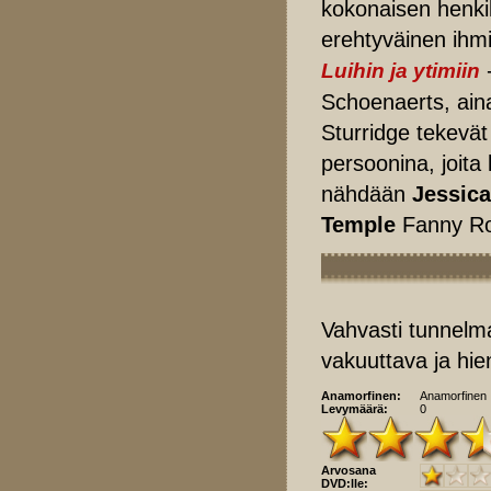
kokonaisen henkil
erehtyväinen ihmi
-
Luihin ja ytimiin
Schoenaerts, ain
Sturridge tekevät 
persoonina, joita
nähdään
Jessic
Temple
Fanny Rob
Vahvasti tunnelma
vakuuttava ja hie
Anamorfinen:
Anamorfinen
Levymäärä:
0
Arvosana
DVD:lle: