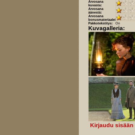
Arvosana
kuvasta:
Arvosana
äänestä:
Arvosana
bonusmateriaaleista:
Pakkotekstitys:
On
Kuvagalleria:
Kirjaudu sisään