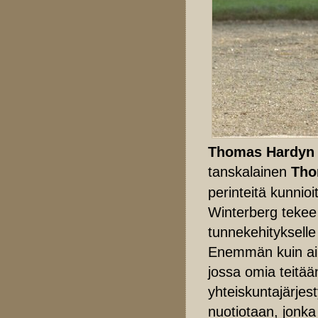
Thomas Hardyn
tanskalainen
Tho
perinteitä kunni
Winterberg tekee 
tunnekehitykselle 
Enemmän kuin ai
jossa omia teitää
yhteiskuntajärjes
nuotiotaan, jonka 