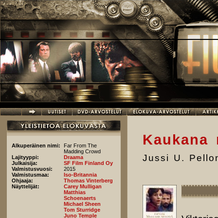
Hyppää pääsisältöön
Kaukana 
Alkuperäinen nimi:
Far From The
Madding Crowd
Jussi U. Pell
Lajityyppi:
Draama
Julkaisija:
SF Film Finland Oy
Valmistusvuosi:
2015
Valmistusmaa:
Iso-Britannia
Ohjaaja:
Thomas Vinterberg
Näyttelijät:
Carey Mulligan
Matthias
Schoenaerts
Michael Sheen
Tom Sturridge
Juno Temple