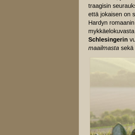
traagisin seurauk
että jokaisen on 
Hardyn romaanin p
mykkäelokuvasta
Schlesingerin
vu
maailmasta
sekä 