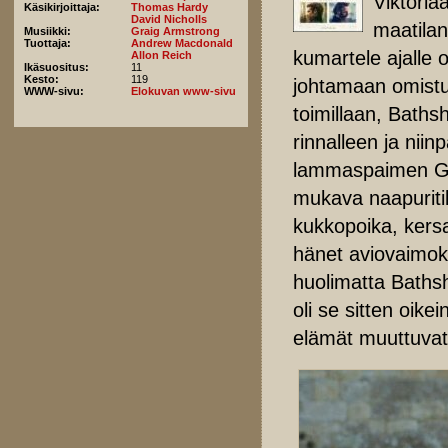
Viktoria
Käsikirjoittaja:
Thomas Hardy
David Nicholls
maatilan
Musiikki:
Graig Armstrong
Tuottaja:
Andrew Macdonald
kumartele ajalle o
Allon Reich
Ikäsuositus:
11
Kesto:
119
johtamaan omistuk
WWW-sivu:
Elokuvan www-sivu
toimillaan, Baths
rinnalleen ja niin
lammaspaimen Ga
mukava naapuritil
kukkopoika, kersa
hänet aviovaimoks
huolimatta Baths
oli se sitten oike
elämät muuttuvat