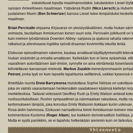
eskaloituvat lopulta maailmansodaksi, lukutaidoton Liesel löytä
sanojen ihmeelliseen maailmaan. Ystävänsä Rudin (
Nico Liersch
) ja Huberm
juutalaisen Maxin (
Ben Schnertzer
) kanssa Liesel tulee tempaistuksi keskell
maailman.
Brian Percivalin
ohjaama
Kirjavaras
on yleisöystävällinen, mutta hiukan sär
voimasta, taustallaan ihmiskunnan toinen suuri sota. Percivalin julkituonti on 
kuin miehen työstämässä
Downton Abbey
-sarjassa ja ajakuva rahalla rakenne
ratkaisut ja alleviivaava logiikka syövät draaman kovimmilta iskuilta terää.
Elokuvan episodimainen rakenne, kaukaa arvattavat käyttäytymismallit tekevät
hiukan sisäsiistin ja ennalta-arvattavan. Kellekään kun ei liene epäselvää, et
vaarallisen autoritäärisen ääri-ilmiön, synnylle on aina elintärkeää toisenlai
kiihotettavan kansaosan mielestä.
Markus Zuzakin
menestysromaanin pohjalta
Petroni
, jonka tyyli on kuin lapselle tapahtumia selittelevä, vaikkei kyseess
Ilmeiltään nuorta
Drew Barrymorea
muistuttava Sophie Nélisse on uskottav
joka on valmis vaarantamaan henkensäkin saadakseen käsiinsä kielletyn kirjas
merkkiteoksia. Taitavat veteraanit Geoffrey Rush ja Emily Watson antavat ko
roolisuorituksillaan. Rushin sympaattinen ja isänmaataan rakastava, mutta na
kertomukseen lämpöä, joka korostuu Emily Watsonin tiukkaan kuriin uskovan,
Rosa-äidin hahmossa. Elokuvan narraattorina toimii ihmiskunnan toimien miel
kommentoiva Kuolema (
Roger Allam
), tuo kaikkein demokraattisin hallitsija
Mutta ei syytä paniikkiin, se ei tapahdu hetkeäkään aiemmin kuin on tarkoitus
Yhteenveto