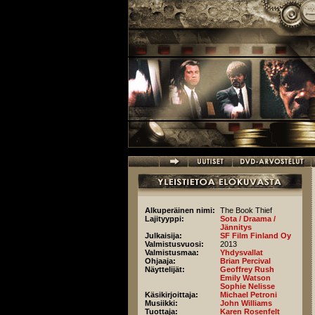
Hyppää pääsisältöön
Alkuperäinen nimi:
The Book Thief
Lajityyppi:
Sota / Draama /
Jännitys
Julkaisija:
SF Film Finland Oy
Valmistusvuosi:
2013
Valmistusmaa:
Yhdysvallat
Ohjaaja:
Brian Percival
Näyttelijät:
Geoffrey Rush
Emily Watson
Sophie Nelisse
Käsikirjoittaja:
Michael Petroni
Musiikki:
John Williams
Tuottaja:
Karen Rosenfelt