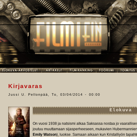
Kirjavaras
Jussi U. Pellonpää
,
To, 03/04/2014 - 00:00
Elokuva
On vuosi 1938 ja natsismi alkaa Saksassa nostaa jo vaarallises
joutuu muuttamaan sijasperheeseen, mukavien Hubermannien,
Emily Watson
), luokse. Samaan aikaan kun Kristalliyön tapahtu