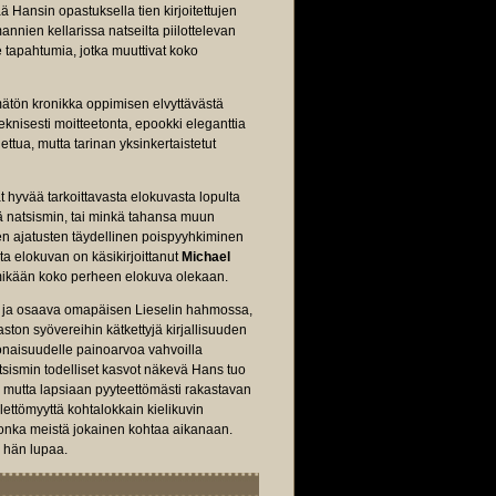
ä Hansin opastuksella tien kirjoitettujen
annien kellarissa natseilta piilottelevan
e tapahtumia, jotka muuttivat koko
mätön kronikka oppimisen elvyttävästä
teknisesti moitteetonta, epookki eleganttia
ttua, mutta tarinan yksinkertaistetut
 hyvää tarkoittavasta elokuvasta lopulta
tä natsismin, tai minkä tahansa muun
sten ajatusten täydellinen poispyyhkiminen
 elokuvan on käsikirjoittanut
Michael
ä mikään koko perheen elokuva olekaan.
a ja osaava omapäisen Lieselin hahmossa,
ton syövereihin kätkettyjä kirjallisuuden
konaisuudelle painoarvoa vahvoilla
tsismin todelliset kasvot näkevä Hans tuo
 mutta lapsiaan pyyteettömästi rakastavan
ettömyyttä kohtalokkain kielikuvin
, jonka meistä jokainen kohtaa aikanaan.
, hän lupaa.