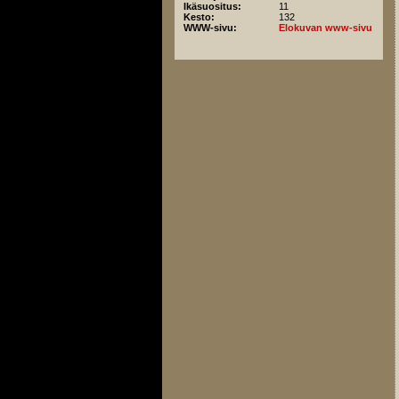
Ikäsuositus:
11
Kesto:
132
WWW-sivu:
Elokuvan www-sivu