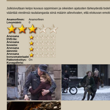
Julkisivultaan kelpo kuvaus oppimisen ja oikeiden ajatusten tärkeydestä todel
vääntää viestinsä rautalangasta siinä määrin alleviivaten, että elokuvan emoti
Anamorfinen:
Anamorfinen
Levymäärä:
0
Arvosana
DVD:lle:
Arvosana
kuvasta:
Arvosana
äänestä:
Arvosana
bonusmateriaaleista:
Pakkotekstitys:
On
Kuvagalleria: