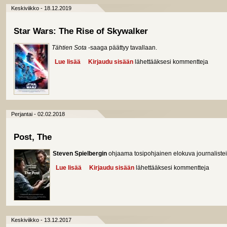
Keskiviikko - 18.12.2019
Star Wars: The Rise of Skywalker
Tähtien Sota
-saaga päättyy tavallaan.
Lue lisää
about Star Wars: The Rise of Skywalker
Kirjaudu sisään
lähettääksesi kommentteja
Perjantai - 02.02.2018
Post, The
Steven Spielbergin
ohjaama tosipohjainen elokuva journalisteist
Lue lisää
about Post, The
Kirjaudu sisään
lähettääksesi kommentteja
Keskiviikko - 13.12.2017