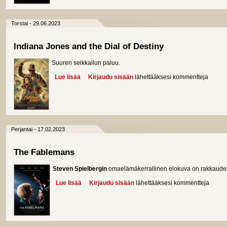
Torstai - 29.06.2023
Indiana Jones and the Dial of Destiny
Suuren seikkailun paluu.
Lue lisää
about Indiana Jones and the Dial of Destiny
Kirjaudu sisään
lähettääksesi kommentteja
Perjantai - 17.02.2023
The Fablemans
Steven Spielbergin
omaelämäkerrallinen elokuva on rakkaudent
Lue lisää
about The Fablemans
Kirjaudu sisään
lähettääksesi kommentteja