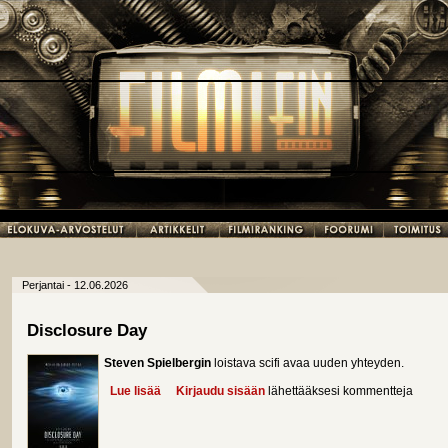
Perjantai - 12.06.2026
Disclosure Day
Steven Spielbergin
loistava scifi avaa uuden yhteyden.
Lue lisää
about Disclosure Day
Kirjaudu sisään
lähettääksesi kommentteja