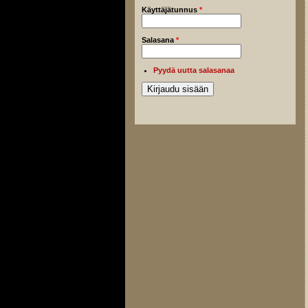
Käyttäjätunnus
*
Salasana
*
Pyydä uutta salasanaa