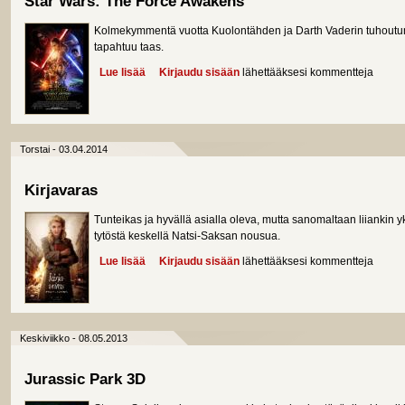
Star Wars: The Force Awakens
Kolmekymmentä vuotta Kuolontähden ja Darth Vaderin tuhoutu
tapahtuu taas.
Lue lisää
about Star Wars: The Force Awakens
Kirjaudu sisään
lähettääksesi kommentteja
Torstai - 03.04.2014
Kirjavaras
Tunteikas ja hyvällä asialla oleva, mutta sanomaltaan liiankin 
tytöstä keskellä Natsi-Saksan nousua.
Lue lisää
about Kirjavaras
Kirjaudu sisään
lähettääksesi kommentteja
Keskiviikko - 08.05.2013
Jurassic Park 3D