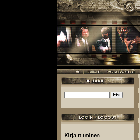
Hyppää pääsisältöön
Etsi
Hakulomake
Kirjautuminen