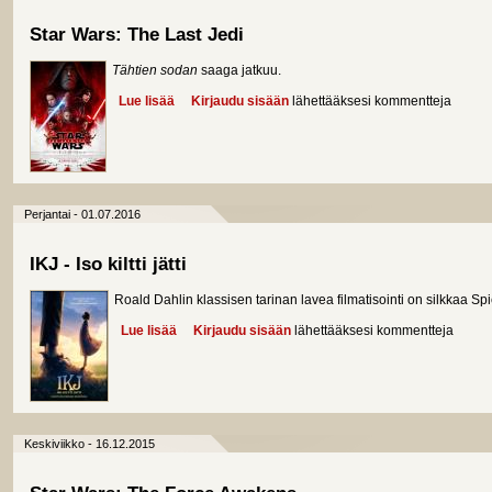
Star Wars: The Last Jedi
Tähtien sodan
saaga jatkuu.
Lue lisää
about Star Wars: The Last Jedi
Kirjaudu sisään
lähettääksesi kommentteja
Perjantai - 01.07.2016
IKJ - Iso kiltti jätti
Roald Dahlin klassisen tarinan lavea filmatisointi on silkkaa Sp
Lue lisää
about IKJ - Iso kiltti jätti
Kirjaudu sisään
lähettääksesi kommentteja
Keskiviikko - 16.12.2015