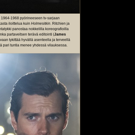
ina 1964-1968 pyörineeseen tv-sarjaan
asta iloittelua kuin
Holmesitkin
. Ritchien ja
intatykki panostaa nokkelilla koreografioilla
onka partaveitsen terävä editointi (
James
, vaan tykittää hyvällä asenteella ja terveellä
essä pari tuntia menee yhdessä vilauksessa.