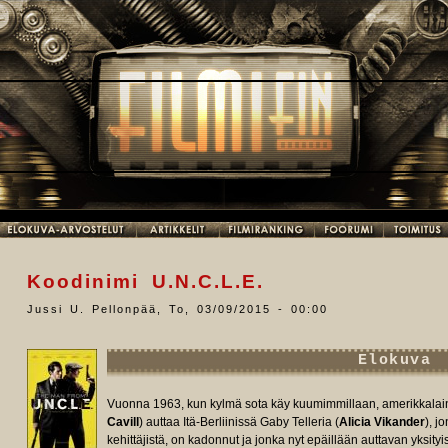
Koodinimi U.N.C.L.E.
Jussi U. Pellonpää
,
To, 03/09/2015 - 00:00
Elokuva
Vuonna 1963, kun kylmä sota käy kuumimmillaan, amerikkalai
Cavill
) auttaa Itä-Berliinissä Gaby Telleria (
Alicia Vikander
), j
kehittäjistä, on kadonnut ja jonka nyt epäillään auttavan yksityi