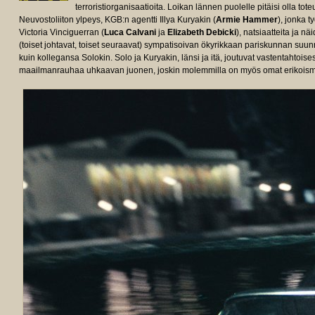
terroristiorganisaatioita. Loikan lännen puolelle pitäisi olla tot
Neuvostoliiton ylpeys, KGB:n agentti Illya Kuryakin (
Armie Hammer
), jonka 
Victoria Vinciguerran (
Luca Calvani
ja
Elizabeth Debicki
), natsiaatteita ja 
(toiset johtavat, toiset seuraavat) sympatisoivan ökyrikkaan pariskunnan su
kuin kollegansa Solokin. Solo ja Kuryakin, länsi ja itä, joutuvat vastentahtois
maailmanrauhaa uhkaavan juonen, joskin molemmilla on myös omat erikois