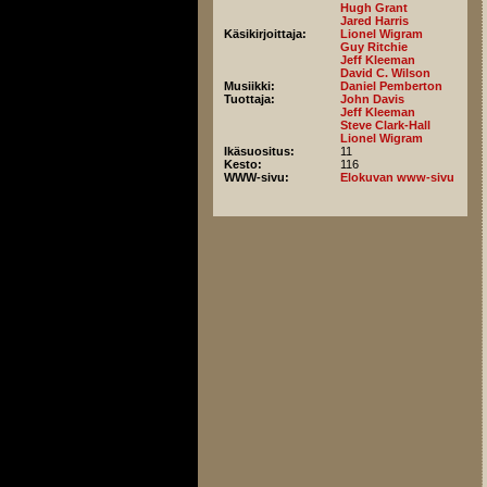
Hugh Grant
Jared Harris
Käsikirjoittaja:
Lionel Wigram
Guy Ritchie
Jeff Kleeman
David C. Wilson
Musiikki:
Daniel Pemberton
Tuottaja:
John Davis
Jeff Kleeman
Steve Clark-Hall
Lionel Wigram
Ikäsuositus:
11
Kesto:
116
WWW-sivu:
Elokuvan www-sivu