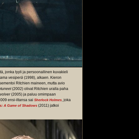
, jonka tyyli ja persoonallinen kuvakieli
tama vesiperä
(1998), alkaen. Kieron
 sementoi Ritchien maineen, mutta avio
utuneet
(2002) olivat Ritchien uralla paha
volver
(2005) ja paluu omimpaan
009 ensi-iltansa sai
, joka
Sherlock Holmes
(2011) jatkoi
s: A Game of Shadows