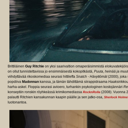
Brittiläinen
Guy Ritchie
on yksi saarivaltion omaperäisimmistä elokuvatekijöistä
on ollut tunnistettavissa jo ensimmäisestä kokopitkästä,
Puuta, heinää ja muu
viihdyttävää rikoskomediaa seurasi hittileffa
Snatch - Hävyttömät
(2000), joka
popdiiva
Madonnan
kanssa, ja tämän tähdittämä siirappidraama
Haaksirikko
harha-askel. Floppia seurasi avioero, turhankin psykologinen kostojännäri
Re
konseptiin ronskin röyhkeässä krimikomediassa
(2008). Vuonna 2
RocknRolla
palautti Ritchien kansakunnan kaapin päälle ja sen jatko-osa,
Sherlock Holme
luotonantoa.