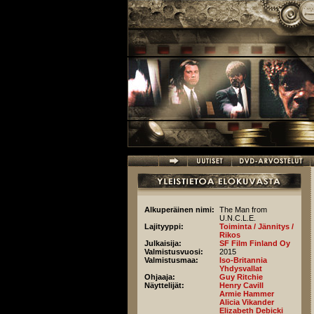
Hyppää pääsisältöön
Alkuperäinen nimi:
The Man from
U.N.C.L.E.
Lajityyppi:
Toiminta / Jännitys /
Rikos
Julkaisija:
SF Film Finland Oy
Valmistusvuosi:
2015
Valmistusmaa:
Iso-Britannia
Yhdysvallat
Ohjaaja:
Guy Ritchie
Näyttelijät:
Henry Cavill
Armie Hammer
Alicia Vikander
Elizabeth Debicki