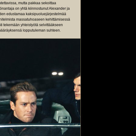
eutettavissa, mutta pakkaa sekoittaa
työnantaja on yhtä kiinnostunut Alexander ja
näiden edustamaa kaksipuoluejärjestelmää
unnitelmista massatuhoaseen kehittämisessä
esti tekemään yhteistyötä selvittääkseen
määräyksensä lopputuleman suhteen.