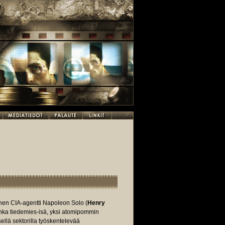
nen CIA-agentti Napoleon Solo (
Henry
onka tiedemies-isä, yksi atomipommin
sellä sektorilla työskentelevää