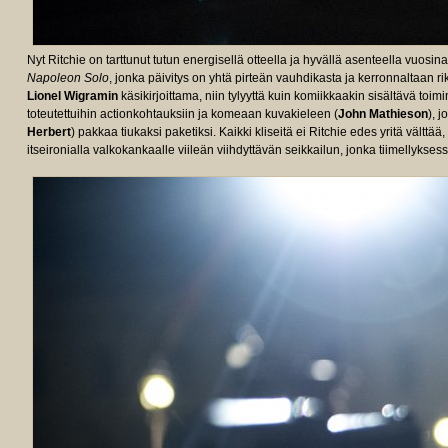
Nyt Ritchie on tarttunut tutun energisellä otteella ja hyvällä asenteella vuos
Napoleon Solo
, jonka päivitys on yhtä pirteän vauhdikasta ja kerronnaltaan rik
Lionel Wigramin
käsikirjoittama, niin tylyyttä kuin komiikkaakin sisältävä toim
toteutettuihin actionkohtauksiin ja komeaan kuvakieleen (
John Mathieson
), j
Herbert
) pakkaa tiukaksi paketiksi. Kaikki kliseitä ei Ritchie edes yritä välttää
itseironialla valkokankaalle viileän viihdyttävän seikkailun, jonka tiimellyks