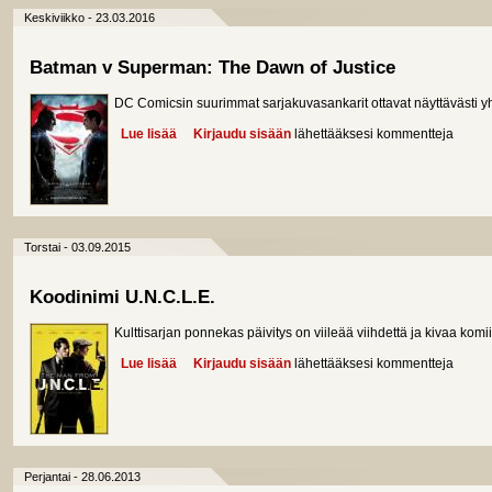
Keskiviikko - 23.03.2016
Batman v Superman: The Dawn of Justice
DC Comicsin suurimmat sarjakuvasankarit ottavat näyttävästi y
Lue lisää
about Batman v Superman: The Dawn of Justice
Kirjaudu sisään
lähettääksesi kommentteja
Torstai - 03.09.2015
Koodinimi U.N.C.L.E.
Kulttisarjan ponnekas päivitys on viileää viihdettä ja kivaa komii
Lue lisää
about Koodinimi U.N.C.L.E.
Kirjaudu sisään
lähettääksesi kommentteja
Perjantai - 28.06.2013