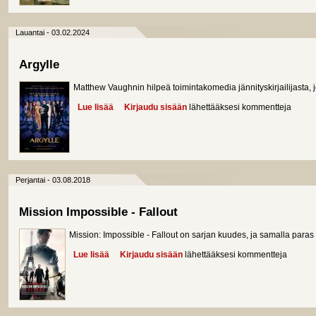
Lauantai - 03.02.2024
Argylle
Matthew Vaughnin hilpeä toimintakomedia jännityskirjailijasta, 
Lue lisää
about Argylle
Kirjaudu sisään
lähettääksesi kommentteja
Perjantai - 03.08.2018
Mission Impossible - Fallout
Mission: Impossible - Fallout on sarjan kuudes, ja samalla paras
Lue lisää
about Mission Impossible - Fallout
Kirjaudu sisään
lähettääksesi kommentteja