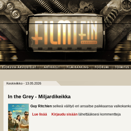
Keskiviikko - 13.05.2026
In the Grey - Miljardikeikka
Guy Ritchien
selkeä välityö eri ansaitse paikkaansa valkokanka
Lue lisää
about In the Grey - Miljardikeikka
Kirjaudu sisään
lähettääksesi kommentteja