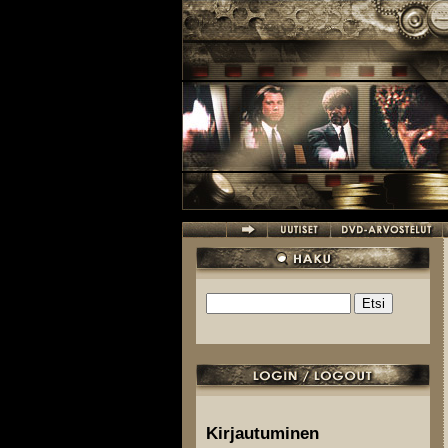
Hyppää pääsisältöön
Etsi
Hakulomake
Kirjautuminen