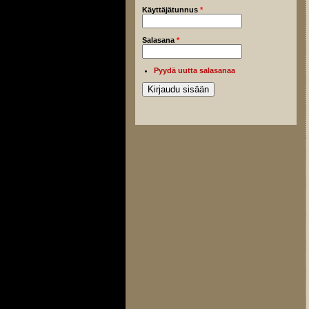
Käyttäjätunnus
*
Salasana
*
Pyydä uutta salasanaa