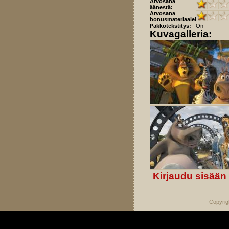
Arvosana
äänestä:
Arvosana
bonusmateriaaleista:
Pakkotekstitys:
On
Kuvagalleria:
Kirjaudu sisään
Copyrig