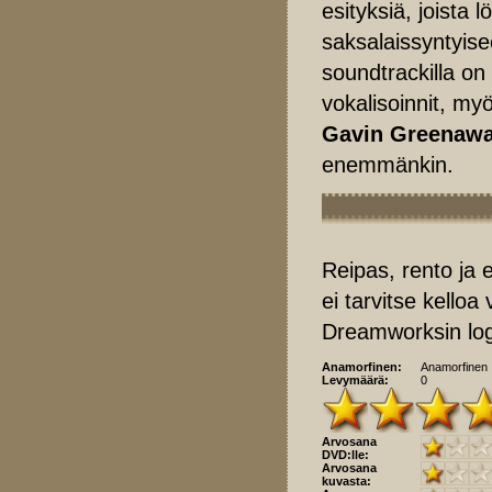
esityksiä, joista 
saksalaissyntyise
soundtrackilla on 
vokalisoinnit, my
Gavin Greenawa
enemmänkin.
Reipas, rento ja
ei tarvitse kelloa
Dreamworksin log
Anamorfinen:
Anamorfinen
Levymäärä:
0
Arvosana
DVD:lle:
Arvosana
kuvasta: