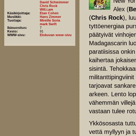
New York
David Schwimmer
Chris Rock
Alex (
Be
Will.i.am
Käsikirjoittaja:
Etan Cohen
(
Chris Rock
), l
Musiikki:
Hans Zimmer
Tuottaja:
Mireille Soria
mark Swift
tyttöenergiaa pur
Ikäsuositus:
7
Kesto:
91
päätyivät vinhoj
WWW-sivu:
Elokuvan www-sivu
Madagascarin luon
paratiisissa onkin
kaihertaa jokaise
sisintä. Tehokkaa
militanttipingvii
tarjoavat sankar
arkeen. Lento lop
vähemmän villejä 
vastaan tulee rotu
Ykkösosasta tutt
vettä myllyyn ja tu