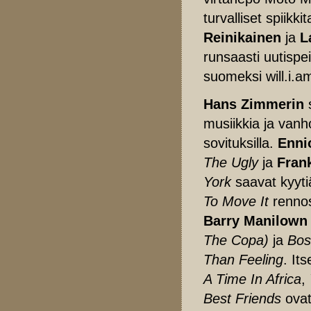
turvalliset spiikkit
Reinikainen
ja
L
runsaasti uutispe
suomeksi will.i.
Hans Zimmerin
s
musiikkia ja vanh
sovituksilla.
Enni
The Ugly
ja
Fran
York
saavat kyyti
To Move It
rennos
Barry Manilown
The Copa)
ja
Bos
Than Feeling
. It
A Time In Africa
,
Best Friends
ovat