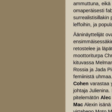
ammuttuna, eikä 
omaperäisesti fab
surrealistisillaki
leffoihin, ja popu
Ääninäyttelijät o
ensimmäisessäkin 
retostelee ja lä
moottoriturpa Ch
kituvassa Melma
Rossia ja Jada Pi
femiinistä uhmaa
Cohen
varastaa y
johtaja Julienina
pitelemätön
Alec
Mac
Alexin isänä
virtahepo Moto Mo