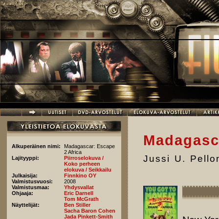
Hyppää pääsisältöön
Madagasc
Alkuperäinen nimi:
Madagascar: Escape
2 Africa
Jussi U. Pell
Lajityyppi:
Piirroselokuva /
Koko perheen
elokuva / Seikkailu
Julkaisija:
Finnkino OY
Valmistusvuosi:
2008
Valmistusmaa:
Yhdysvallat
Ohjaaja:
Eric Darnell
Tom McGrath
Näyttelijät:
Ben Stiller
Sacha Baron Cohen
Jada Pinkett-Smith