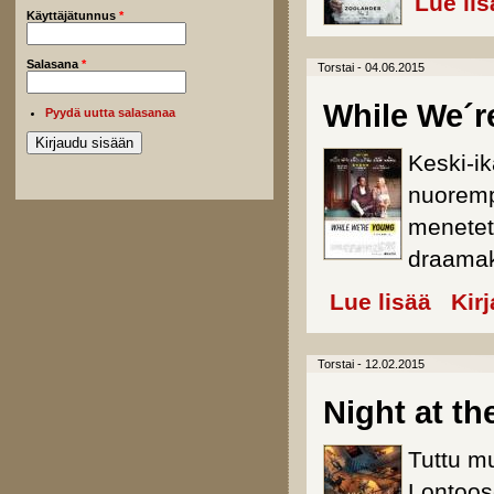
Lue lis
Käyttäjätunnus
*
Salasana
*
Torstai - 04.06.2015
While We´r
Pyydä uutta salasanaa
Keski-ik
nuoremp
menetet
draama
Lue lisää
about Whi
Kir
Torstai - 12.02.2015
Night at t
Tuttu m
Lontoos