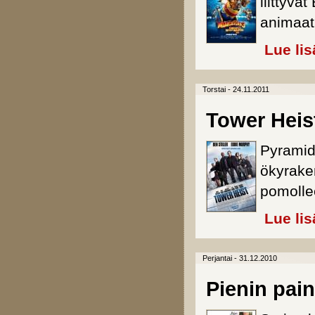
liittyvä
animaat
Lue lis
Torstai - 24.11.2011
Tower Heis
Pyramid
ökyraken
pomolle
Lue lis
Perjantai - 31.12.2010
Pienin pai