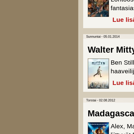
fantasi
Lue lis
Sunnuntai - 05.01.2014
Walter Mit
Ben Stil
haaveili
Lue lis
Torstai - 02.08.2012
Madagasca
Alex, M