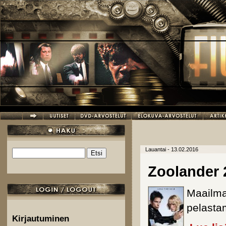
Hyppää pääsisältöön
Lauantai - 13.02.2016
Etsi
Hakulomake
Zoolander 
Maailma
pelasta
Kirjautuminen