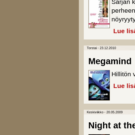
Sarjan 
perheen
nöyryyty
Lue lis
Torstai - 23.12.2010
Megamind
Hillitön
Lue lis
Keskiviikko - 20.05.2009
Night at t