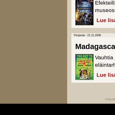
Efekteil
museose
Lue lis
Perjantai - 21.11.2008
Madagasca
Vauhtia 
eläintar
Lue lis
Sivut
Copyrig