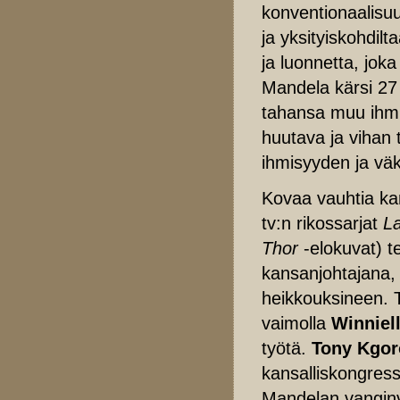
konventionaalisuu
ja yksityiskohdil
ja luonnetta, jok
Mandela kärsi 27
tahansa muu ihmi
huutava ja vihan 
ihmisyyden ja väk
Kovaa vauhtia ka
tv:n rikossarjat
L
Thor
-elokuvat) t
kansanjohtajana, 
heikkouksineen.
vaimolla
Winniel
työtä.
Tony Kgor
kansalliskongress
Mandelan vanginv