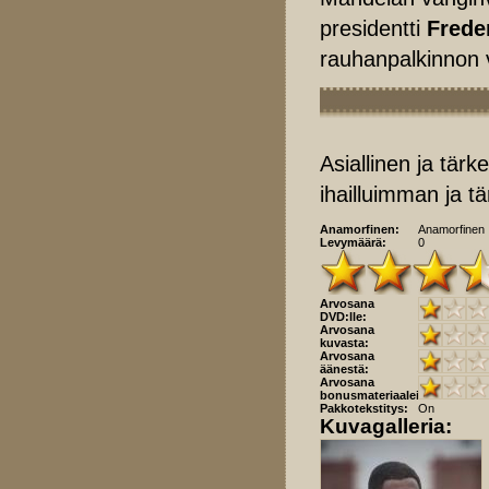
presidentti
Frede
rauhanpalkinnon
Asiallinen ja tär
ihailluimman ja 
Anamorfinen:
Anamorfinen
Levymäärä:
0
Arvosana
DVD:lle:
Arvosana
kuvasta:
Arvosana
äänestä:
Arvosana
bonusmateriaaleista:
Pakkotekstitys:
On
Kuvagalleria: