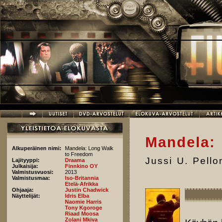
Hyppää pääsisältöön
Mandela: 
Alkuperäinen nimi:
Mandela: Long Walk
to Freedom
Jussi U. Pell
Lajityyppi:
Draama
Julkaisija:
Finnkino OY
Valmistusvuosi:
2013
Valmistusmaa:
Iso-Britannia
Etelä-Afrikka
Ohjaaja:
Justin Chadwick
Näyttelijät:
Idris Elba
Naomie Harris
Tony Kgoroge
Riaad Moosa
Zolani Mkiva