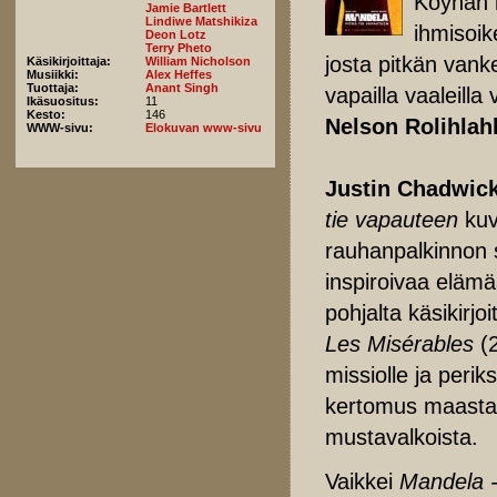
Köyhän k
Jamie Bartlett
Lindiwe Matshikiza
ihmisoik
Deon Lotz
Terry Pheto
josta pitkän vank
Käsikirjoittaja:
William Nicholson
Musiikki:
Alex Heffes
Tuottaja:
Anant Singh
vapailla vaaleilla
Ikäsuositus:
11
Kesto:
146
Nelson Rolihlah
WWW-sivu:
Elokuvan www-sivu
Justin Chadwic
tie vapauteen
kuv
rauhanpalkinnon 
inspiroivaa elämä
pohjalta käsikirjo
Les Misérables
(2
missiolle ja per
kertomus maasta, 
mustavalkoista.
Vaikkei
Mandela -