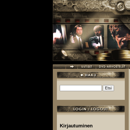
Hyppää pääsisältöön
Etsi
Hakulomake
Kirjautuminen