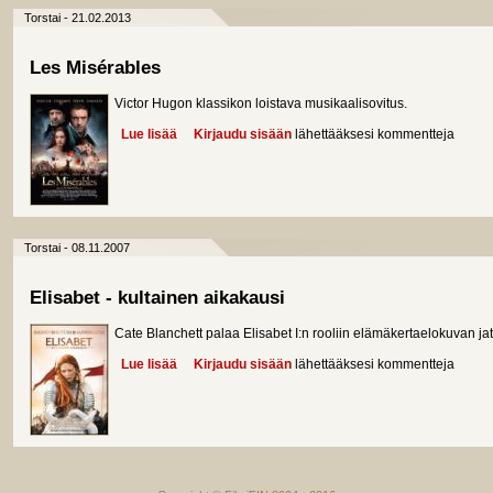
Torstai - 21.02.2013
Les Misérables
Victor Hugon klassikon loistava musikaalisovitus.
Lue lisää
about Les Misérables
Kirjaudu sisään
lähettääksesi kommentteja
Torstai - 08.11.2007
Elisabet - kultainen aikakausi
Cate Blanchett palaa Elisabet I:n rooliin elämäkertaelokuvan ja
Lue lisää
about Elisabet - kultainen aikakausi
Kirjaudu sisään
lähettääksesi kommentteja