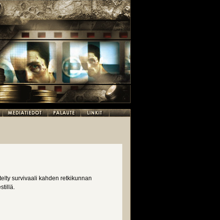
telty survivaali kahden retkikunnan
tillä.