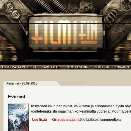
Perjantai - 25.09.2015
Everest
Tositapahtumiin perustuva, vaikuttava ja erinomaisen hyvin näy
koettelemuksista maailman korkeimmalla vuorella, Mount Everes
Lue lisää
about Everest
Kirjaudu sisään
lähettääksesi kommentteja