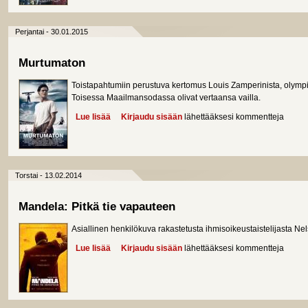
Perjantai - 30.01.2015
Murtumaton
Toistapahtumiin perustuva kertomus Louis Zamperinista, olympi
Toisessa Maailmansodassa olivat vertaansa vailla.
Lue lisää
about Murtumaton
Kirjaudu sisään
lähettääksesi kommentteja
Torstai - 13.02.2014
Mandela: Pitkä tie vapauteen
Asiallinen henkilökuva rakastetusta ihmisoikeustaistelijasta N
Lue lisää
about Mandela: Pitkä tie vapauteen
Kirjaudu sisään
lähettääksesi kommentteja