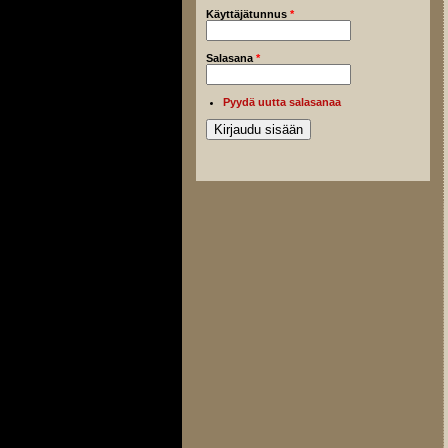
Käyttäjätunnus
*
Salasana
*
Pyydä uutta salasanaa