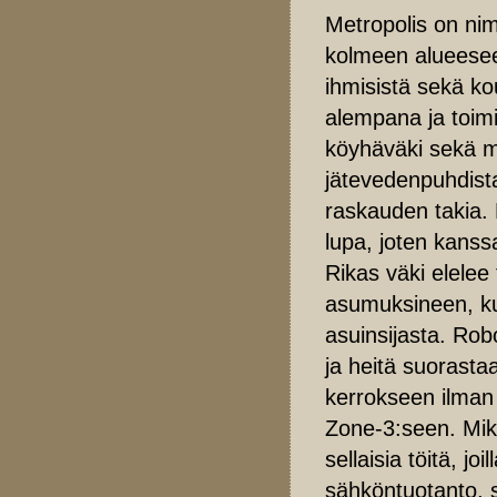
Metropolis on ni
kolmeen alueeseen
ihmisistä sekä ko
alempana ja toim
köyhäväki sekä m
jätevedenpuhdista
raskauden takia. K
lupa, joten kans
Rikas väki elelee
asumuksineen, ku
asuinsijasta. Rob
ja heitä suorasta
kerrokseen ilman 
Zone-3:seen. Miks
sellaisia töitä, jo
sähköntuotanto, s