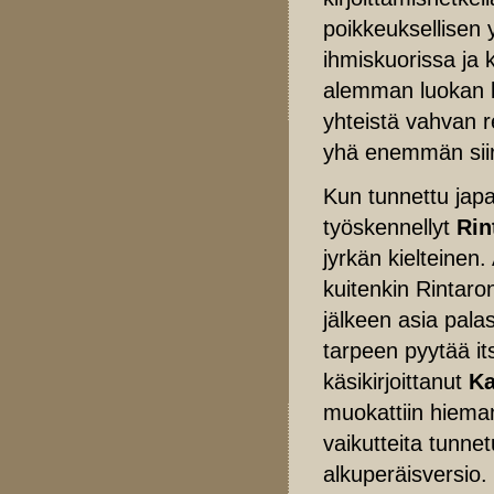
poikkeuksellisen 
ihmiskuorissa ja
alemman luokan 
yhteistä vahvan 
yhä enemmän siirr
Kun tunnettu jap
työskennellyt
Rin
jyrkän kielteinen
kuitenkin Rintar
jälkeen asia palas
tarpeen pyytää its
käsikirjoittanut
Ka
muokattiin hiema
vaikutteita tunnet
alkuperäisversio.