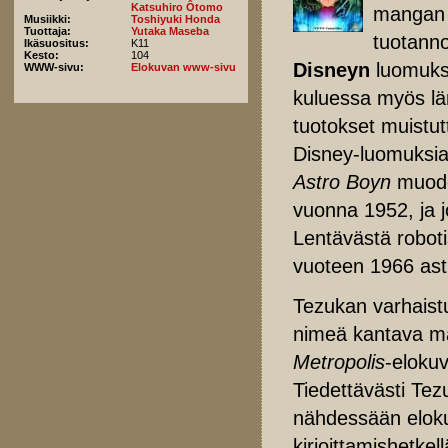
Katsuhiro Ôtomo
mangan j
Musiikki:
Toshiyuki Honda
Tuottaja:
Yutaka Maseba
tuotann
Ikäsuositus:
K11
Kesto:
104
Disneyn
luomuksi
WWW-sivu:
Elokuvan www-sivu
kuluessa myös län
tuotokset muistut
Disney-luomuksia.
Astro Boyn
muodos
vuonna 1952, ja j
Lentävästä roboti
vuoteen 1966 ast
Tezukan varhaist
nimeä kantava m
Metropolis
-eloku
Tiedettävästi Tez
nähdessään elokuv
kirjoittamishetke