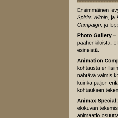
Ensimmäinen levy
Spirits Within
, ja
Campaign
, ja lo
Photo Gallery
– 
päähenkilöistä, el
esineistä.
Animation Comp
kohtausta erillis
nähtävä valmis ko
kuinka paljon eril
kohtauksen teke
Animax Special:
elokuvan tekemise
animaatio-osuutta 