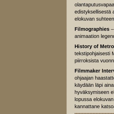
olantaputusvapaa
edistyksellisestä 
elokuvan suhteen
Filmographies
– 
animaation legen
History of Metro
tekstipohjaisest
piirroksista vuon
Filmmaker Inter
ohjaajan haastatt
käydään läpi ain
hyväksymiseen elo
lopussa elokuvan j
kannattane katso