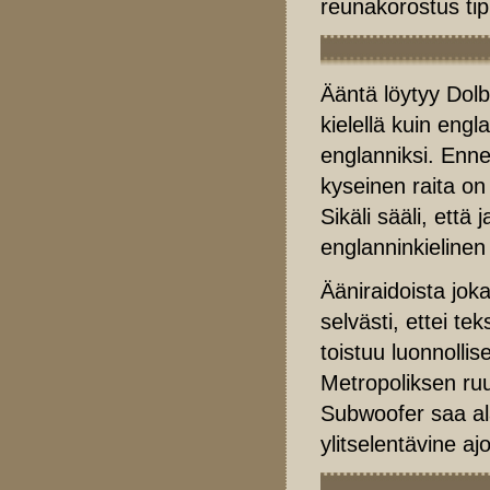
reunakorostus tip
Ääntä löytyy Dolby
kielellä kuin engl
englanniksi. Ennem
kyseinen raita o
Sikäli sääli, että
englanninkielinen
Ääniraidoista jok
selvästi, ettei te
toistuu luonnolli
Metropoliksen ru
Subwoofer saa ala
ylitselentävine a