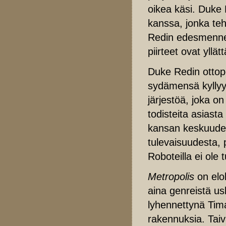
oikea käsi. Duke 
kanssa, jonka te
Redin edesmenneen
piirteet ovat yllät
Duke Redin ottop
sydämensä kyllyy
järjestöä, joka o
todisteita asiasta
kansan keskuudes
tulevaisuudesta, 
Roboteilla ei ole
Metropolis
on elo
aina genreistä us
lyhennettynä Tima
rakennuksia. Taiv