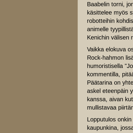
Baabelin torni, j
käsittelee myös sy
robotteihin kohdi
animelle tyypillis
Kenichin välisen
Vaikka elokuva o
Rock-hahmon lisäy
humoristisella "J
kommentilla, pitä
Päätarina on yhteis
askel eteenpäin y
kanssa, aivan kut
mullistavaa piirt
Lopputulos onkin 
kaupunkina, jossa 