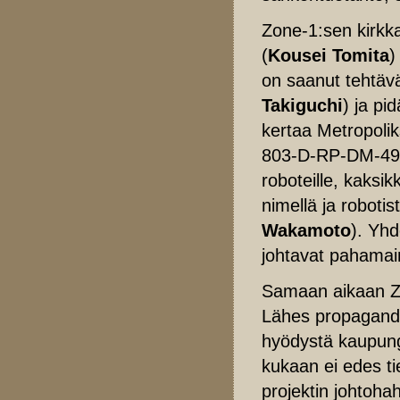
Zone-1:sen kirkk
(
Kousei Tomita
)
on saanut tehtävä
Takiguchi
) ja pi
kertaa Metropoli
803-D-RP-DM-497-
roboteille, kaksi
nimellä ja roboti
Wakamoto
). Yhd
johtavat pahamain
Samaan aikaan Zo
Lähes propaganda
hyödystä kaupung
kukaan ei edes ti
projektin johtoh