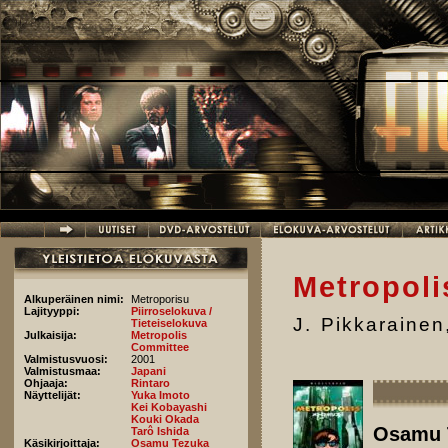
Hyppää pääsisältöön
Metropoli
Alkuperäinen nimi:
Metroporisu
Lajityyppi:
Piirroselokuva /
J. Pikkarainen
Tieteiselokuva
Julkaisija:
Metropolis
Committee
Valmistusvuosi:
2001
Valmistusmaa:
Japani
Ohjaaja:
Rintaro
Näyttelijät:
Yuka Imoto
Kei Kobayashi
Kouki Okada
Osamu 
Tarô Ishida
Käsikirjoittaja:
Osamu Tezuka