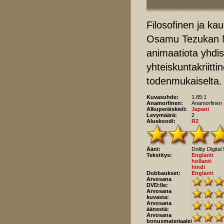
Filosofinen ja ka
Osamu Tezukan Me
animaatiota yhdis
yhteiskuntakriitt
todenmukaiselta.
Kuvasuhde:
1.85:1
Anamorfinen:
Anamorfinen
Alkuperäiskieli:
Japani
Levymäärä:
2
Aluekoodi:
R2
Ääni:
Dolby Digital 
Tekstitys:
Englanti
hollanti
hindi
Dubbaukset:
Englanti
Arvosana
DVD:lle:
Arvosana
kuvasta:
Arvosana
äänestä:
Arvosana
bonusmateriaaleista: