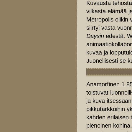
Kuvausta tehosta
vilkasta elämää ja
Metropolis olikin
siirtyi vasta vu
Daysin
edestä. Wo
animaatiokollabor
kuvaa ja lopputul
Juonellisesti se k
Anamorfinen 1.85:
toistuvat luonnoll
ja kuva itsessää
pikkutarkkoihin yk
kahden erilaisen 
pienoinen kohina