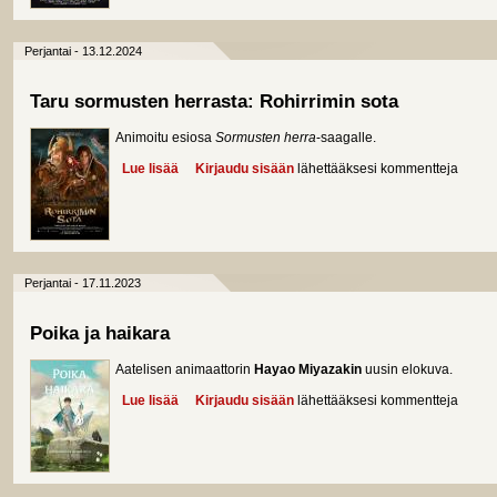
Perjantai - 13.12.2024
Taru sormusten herrasta: Rohirrimin sota
Animoitu esiosa
Sormusten herra
-saagalle.
Lue lisää
about Taru sormusten herrasta: Rohirrimin sota
Kirjaudu sisään
lähettääksesi kommentteja
Perjantai - 17.11.2023
Poika ja haikara
Aatelisen animaattorin
Hayao Miyazakin
uusin elokuva.
Lue lisää
about Poika ja haikara
Kirjaudu sisään
lähettääksesi kommentteja