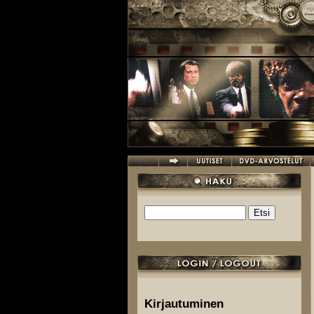
Hyppää pääsisältöön
Etsi
Hakulomake
Kirjautuminen