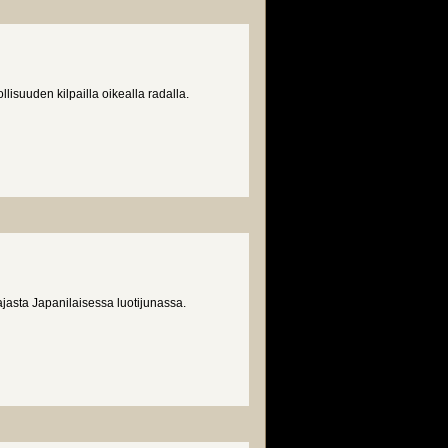
isuuden kilpailla oikealla radalla.
asta Japanilaisessa luotijunassa.