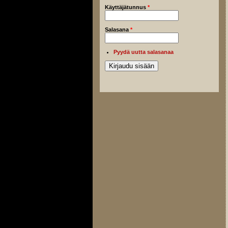
Käyttäjätunnus
*
Salasana
*
Pyydä uutta salasanaa