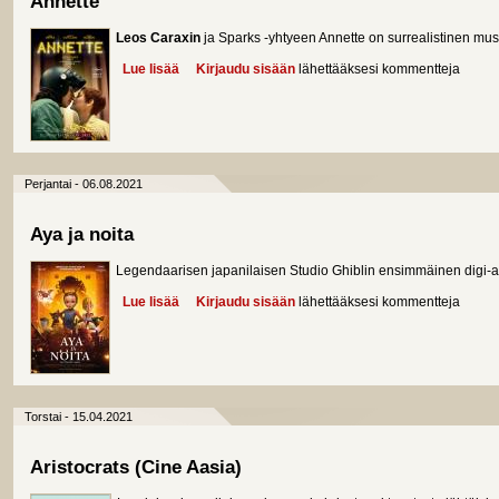
Annette
Leos Caraxin
ja Sparks -yhtyeen Annette on surrealistinen mus
Lue lisää
about Annette
Kirjaudu sisään
lähettääksesi kommentteja
Perjantai - 06.08.2021
Aya ja noita
Legendaarisen japanilaisen Studio Ghiblin ensimmäinen digi-a
Lue lisää
about Aya ja noita
Kirjaudu sisään
lähettääksesi kommentteja
Torstai - 15.04.2021
Aristocrats (Cine Aasia)