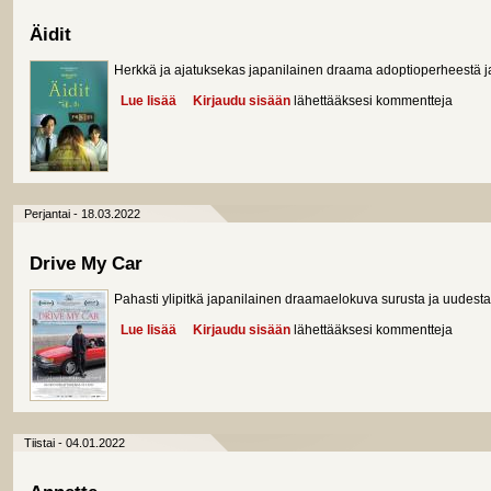
Äidit
Herkkä ja ajatuksekas japanilainen draama adoptioperheestä ja 
Lue lisää
about Äidit
Kirjaudu sisään
lähettääksesi kommentteja
Perjantai - 18.03.2022
Drive My Car
Pahasti ylipitkä japanilainen draamaelokuva surusta ja uudesta
Lue lisää
about Drive My Car
Kirjaudu sisään
lähettääksesi kommentteja
Tiistai - 04.01.2022