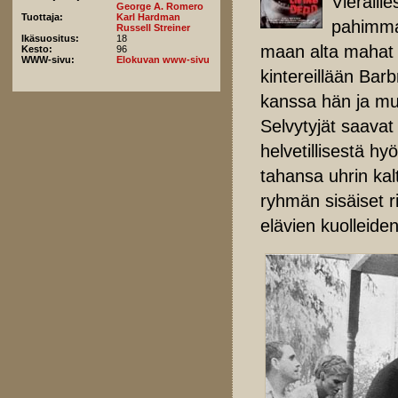
Vieraill
George A. Romero
Tuottaja:
Karl Hardman
pahimma
Russell Streiner
Ikäsuositus:
18
maan alta mahat k
Kesto:
96
WWW-sivu:
Elokuvan www-sivu
kintereillään Bar
kanssa hän ja muu
Selvytyjät saavat
helvetillisestä h
tahansa uhrin kal
ryhmän sisäiset r
elävien kuolleide