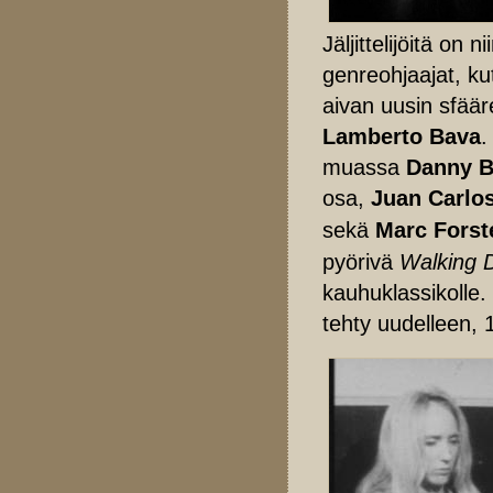
Jäljittelijöitä on 
genreohjaajat, kut
aivan uusin sfäär
Lamberto Bava
.
muassa
Danny B
osa,
Juan Carlos
sekä
Marc Forst
pyörivä
Walking
kauhuklassikolle.
tehty uudelleen,