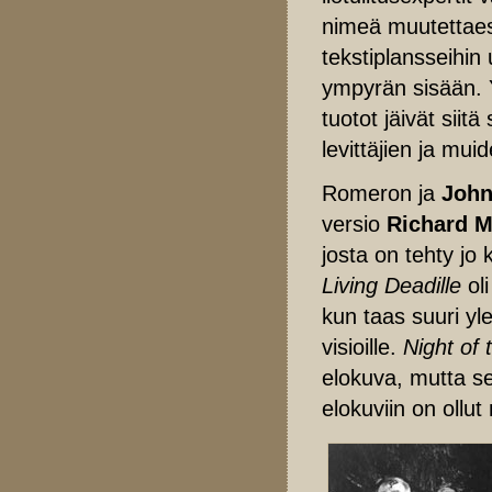
nimeä muutettaess
tekstiplansseihin 
ympyrän sisään. Y
tuotot jäivät sii
levittäjien ja mui
Romeron ja
John
versio
Richard 
josta on tehty jo
Living Deadille
oli
kun taas suuri yl
visioille.
Night of 
elokuva, mutta sen
elokuviin on ollut