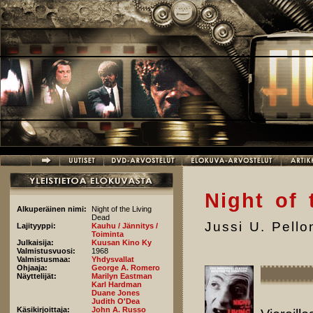
Hyppää pääsisältöön
Night of 
Alkuperäinen nimi:
Night of the Living
Dead
Jussi U. Pell
Lajityyppi:
Kauhu / Jännitys /
Toiminta
Julkaisija:
Kuusan Kino Ky
Valmistusvuosi:
1968
Valmistusmaa:
Yhdysvallat
Ohjaaja:
George A. Romero
Näyttelijät:
Marilyn Eastman
Karl Hardman
Duane Jones
Judith O'Dea
Käsikirjoittaja:
John A. Russo