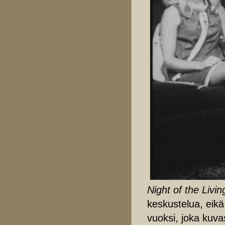
Night of the Liv
keskustelua, eikä
vuoksi, joka kuva