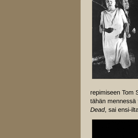
repimiseen Tom Sa
tähän mennessä v
Dead
, sai ensi-il