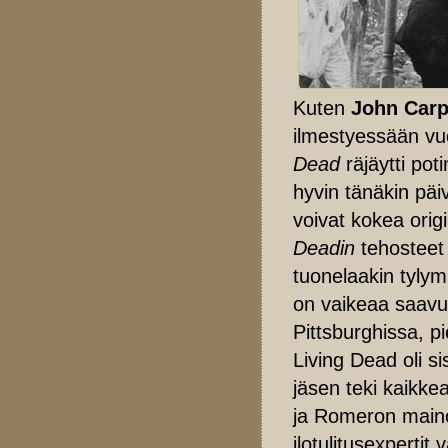
Kuten
John Carp
ilmestyessään v
Dead
räjäytti poti
hyvin tänäkin päi
voivat kokea ori
Deadin
tehosteet 
tuonelaakin tyly
on vaikeaa saavut
Pittsburghissa, pi
Living Dead oli 
jäsen teki kaikkea
ja Romeron maino
ilotulitusexpertit