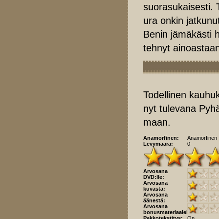
suorasukaisesti. 
ura onkin jatkunu
Benin jämäkästi 
tehnyt ainoastaa
Todellinen kauhu
nyt tulevana Pyhä
maan.
Anamorfinen:
Anamorfinen
Levymäärä:
0
Arvosana
DVD:lle:
Arvosana
kuvasta:
Arvosana
äänestä:
Arvosana
bonusmateriaaleista:
Pakkotekstitys:
On