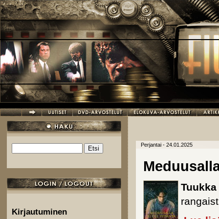
Hyppää pääsisältöön
Perjantai - 24.01.2025
Etsi
Hakulomake
Meduusalla
Tuukka
rangais
Kirjautuminen