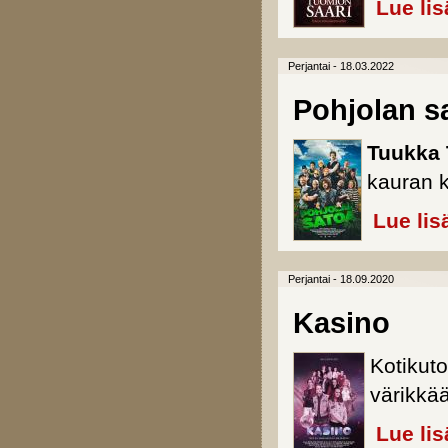
Lue lis
Perjantai - 18.03.2022
Pohjolan s
Tuukka
kauran 
Lue lis
Perjantai - 18.09.2020
Kasino
Kotikut
värikkä
Lue lis