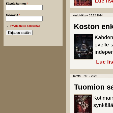
Lue lis
Käyttäjätunnus
*
Salasana
*
Keskiviikko - 25.12.2024
Koston enk
Pyydä uutta salasanaa
Kahden
ovelle 
indepe
Lue li
Torstai - 28.12.2023
Tuomion sa
Kotimain
synkällä