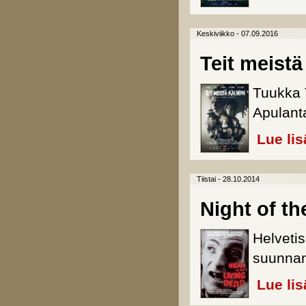
Keskiviikko - 07.09.2016
Teit meistä
Tuukka 
Apulant
Lue lis
Tiistai - 28.10.2014
Night of th
Helveti
suunnan
Lue lis