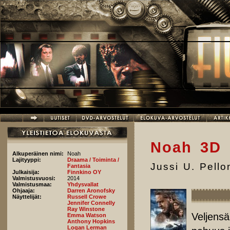
Hyppää pääsisältöön
Noah 3D
Alkuperäinen nimi:
Noah
Lajityyppi:
Draama / Toiminta /
Jussi U. Pell
Fantasia
Julkaisija:
Finnkino OY
Valmistusvuosi:
2014
Valmistusmaa:
Yhdysvallat
Ohjaaja:
Darren Aronofsky
Näyttelijät:
Russell Crowe
Jennifer Connelly
Ray Winstone
Veljensä
Emma Watson
Anthony Hopkins
Logan Lerman