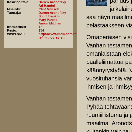
pahuus j
Käsikirjoittaja:
Darren Aronofsky
Ari Handel
jälkelä
Musiikki:
Clint Mansell
Tuottaja:
Darren Aronofsky
saa näyn maailma
Scott Franklin
Mary Parent
Arnon Milchan
pelastaakseen vi
Ikäsuositus:
12
Kesto:
134
WWW-sivu:
http://www.imdb.com/title/tt1959490/fullcredits?
Omaperäisen visi
ref_=tt_ov_st_sm
Vanhan testamenti
omanlaistaan elok
päälleliimattua pa
käännytystyötä. Va
vuosituhansia va
ihmisen ja ihmisy
Vanhan testament
Pyhää tehtävääns
ruumiillistuma ja
maailma. Aronofs
kuitenkin vain ta