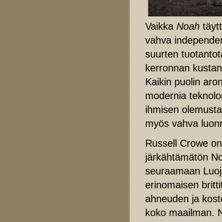
Vaikka
Noah
täyt
vahva independen
suurten tuotantot
kerronnan kustan
Kaikin puolin aro
modernia teknolo
ihmisen olemusta t
myös vahva luonn
Russell Crowe on
järkähtämätön Noo
seuraamaan Luoj
erinomaisen britti
ahneuden ja kost
koko maailman. 