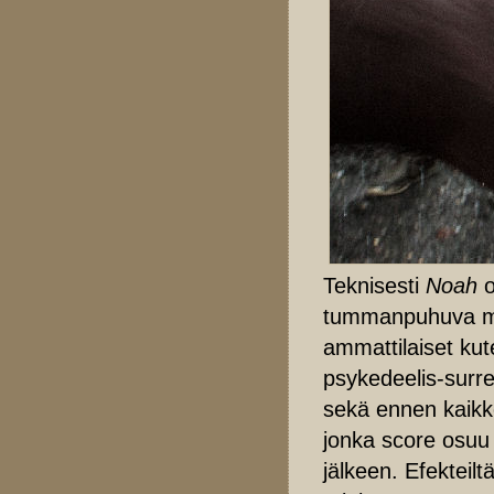
Teknisesti
Noah
o
tummanpuhuva mad
ammattilaiset ku
psykedeelis-surrea
sekä ennen kaikk
jonka score osuu
jälkeen. Efekteilt