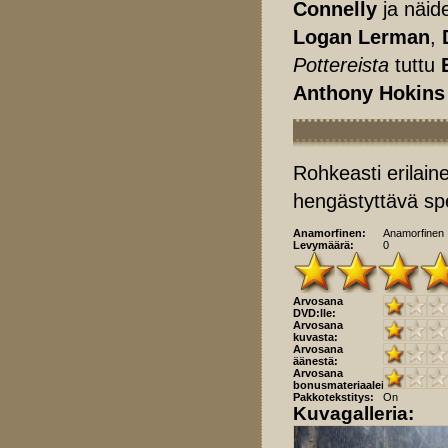
Connelly
ja näid
Logan Lerman
,
Pottereista
tuttu
Anthony Hokins
Rohkeasti erilain
hengästyttävä spe
Anamorfinen:
Anamorfinen
Levymäärä:
0
Arvosana
DVD:lle:
Arvosana
kuvasta:
Arvosana
äänestä:
Arvosana
bonusmateriaaleista:
Pakkotekstitys:
On
Kuvagalleria: