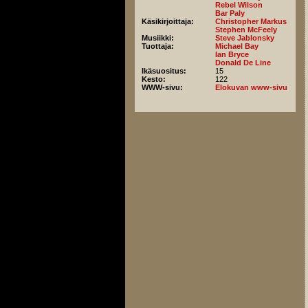
Rebel Wilson
Bar Paly
Käsikirjoittaja:
Christopher Markus
Stephen McFeely
Musiikki:
Steve Jablonsky
Tuottaja:
Michael Bay
Ian Bryce
Donald De Line
Ikäsuositus:
15
Kesto:
122
WWW-sivu:
Elokuvan www-sivu