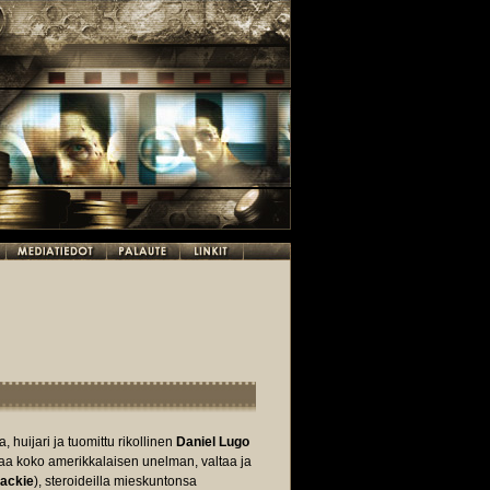
huijari ja tuomittu rikollinen
Daniel Lugo
uaa koko amerikkalaisen unelman, valtaa ja
ackie
), steroideilla mieskuntonsa