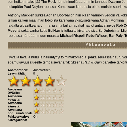
sen heikommaksi jää The Rock -lempinimellä paremmin tunnettu Dwayne Jo
sekopään Paul Doylen roolissa. Kumpikaan kaapeista ei ole moisiin suorituksi
Anthony Mackien surkea Adrian Doorbal on niin ikään varmoin vedoin valkoka
telkan kaiken maailman fobioista kärsivänä yksityisetsivänä Adrian Monkina il
laidalta ultrasitkeänä uhrina, ja yhtä lailla napakat näytöt antavat myös
Rob C
Mesenä
sekä vanha kettu
Ed Harris
juttua tutkivana etsivä Ed Duboisina. Mie
rooleissa nähdään muun muassa
Michael Rispoli
,
Rebel Wilson
,
Bar Paly
,
T
Yhteenveto
Hyvällä tavalla hullu ja häiriintynyt toimintakomedia, jonka seurassa nauru voi
epämukavuusalueelle tempaisevana tykityksenä
Pain & Gain
palvelee tarkoit
Anamorfinen:
Anamorfinen
Levymäärä:
0
Arvosana
DVD:lle:
Arvosana
kuvasta:
Arvosana
äänestä:
Arvosana
bonusmateriaaleista:
Pakkotekstitys:
On
Kuvagalleria: