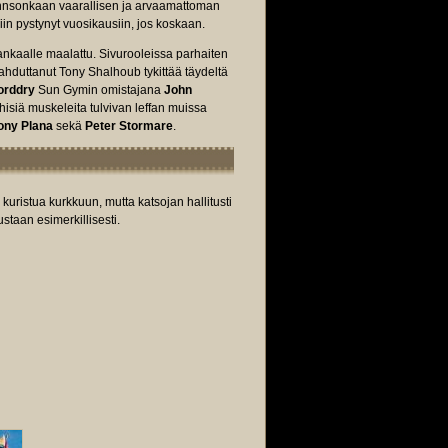
hnsonkaan vaarallisen ja arvaamattoman
in pystynyt vuosikausiin, jos koskaan.
nkaalle maalattu. Sivurooleissa parhaiten
ahduttanut Tony Shalhoub tykittää täydeltä
orddry
Sun Gymin omistajana
John
hisiä muskeleita tulvivan leffan muissa
ony Plana
sekä
Peter Stormare
.
 kuristua kurkkuun, mutta katsojan hallitusti
ustaan esimerkillisesti.