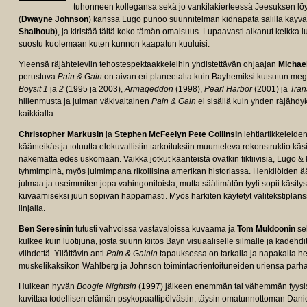
tuhonneen kollegansa sekä jo vankilakierteessä Jeesuksen löy
(
Dwayne Johnson
) kanssa Lugo punoo suunnitelman kidnapata salilla käyvä
Shalhoub
), ja kiristää tältä koko tämän omaisuus. Lupaavasti alkanut keikka 
suostu kuolemaan kuten kunnon kaapatun kuuluisi.
Yleensä räjähteleviin tehostespektaakkeleihin yhdistettävän ohjaajan
Michae
perustuva
Pain & Gain
on aivan eri planeetalta kuin Bayhemiksi kutsutun me
Boysit 1
ja
2
(1995 ja 2003),
Armageddon
(1998),
Pearl Harbor
(2001) ja
Tran
hiilenmusta ja julman väkivaltainen
Pain & Gain
ei sisällä kuin yhden räjähdyk
kaikkialla.
Christopher Markusin
ja
Stephen McFeelyn
Pete Collinsin
lehtiartikkeleiden
käänteikäs ja totuutta elokuvallisiin tarkoituksiin muunteleva rekonstruktio kä
näkemättä edes uskomaan. Vaikka jotkut käänteistä ovatkin fiktiivisiä, Lugo &
tyhmimpinä, myös julmimpana rikollisina amerikan historiassa. Henkilöiden ä
julmaa ja useimmiten jopa vahingoniloista, mutta säälimätön tyyli sopii käsitysk
kuvaamiseksi juuri sopivan happamasti. Myös harkiten käytetyt välitekstiplan
linjalla.
Ben Seresinin
tutusti vahvoissa vastavaloissa kuvaama ja
Tom Muldoonin
s
kulkee kuin luotijuna, josta suurin kiitos Bayn visuaaliselle silmälle ja kadehdi
viihdettä. Yllättävin anti
Pain & Gainin
tapauksessa on tarkalla ja napakalla h
muskelikaksikon Wahlberg ja Johnson toimintaorientoituneiden uriensa parhai
Huikean hyvän
Boogie Nightsin
(1997) jälkeen enemmän tai vähemmän fyysiss
kuvittaa todellisen elämän psykopaattipölvästin, täysin omatunnottoman Dani