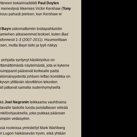
täneen kokaiiniaddikti
Paul Doylen
 menestyvä liikemies Victor Kershaw (
Tony
luisuu pahasti pieleen, kun Kershaw ei
l Bayn
uskomattomiin tositapahtumiin
gamiehen aikaisemmat teokset, kuten
Bad
sformesit 1-3
(2007-2011). Huumoriltaan
sen, mutta Bayn taito ja tyyli näkyy
 pohjalta syntynyt käsikirjoitus on
sittämättömästä näytelmästä, jota ei kykene
 kumppanit pääsevät korkealle paitsi
äliömäisyydestä johtuen leffan komiikka on
yvyn ylittävän idoottitrion tekosten
ssit jatkavat samalla sudenhymyisellä
ekä
Joel Negronin
leikkaama vauhtiraina
ttavalle taidolle luoda puistattavan viileää
enkilöohjauksella, joka pukkaa pääosan
mpiin vetäisyihin.
ä rooleissa yrmistellyt Mark Wahlberg
el Lugon häikäisevän hyvin, eikä yhtään