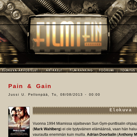
Pain & Gain
Jussi U. Pellonpää
,
To, 08/08/2013 - 00:00
Elokuva
Vuonna 1994 Miamissa sijaitsevan Sun Gym-punttisalin ohjaaja, 
(
Mark Wahlberg
) ei ole tyytyväinen elämäänsä, vaan hän hal
vaurautta enemmän kuin muilla.
Adrian Doorbalin
(
Anthony M