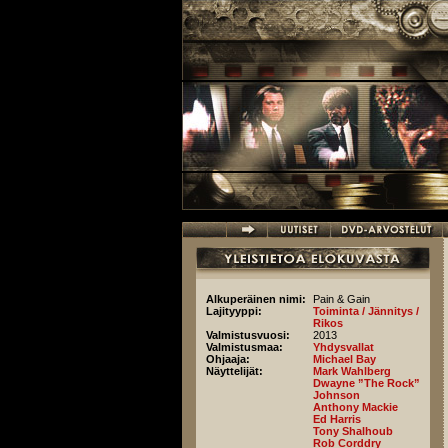
Hyppää pääsisältöön
Alkuperäinen nimi:
Pain & Gain
Lajityyppi:
Toiminta / Jännitys /
Rikos
Valmistusvuosi:
2013
Valmistusmaa:
Yhdysvallat
Ohjaaja:
Michael Bay
Näyttelijät:
Mark Wahlberg
Dwayne ”The Rock”
Johnson
Anthony Mackie
Ed Harris
Tony Shalhoub
Rob Corddry