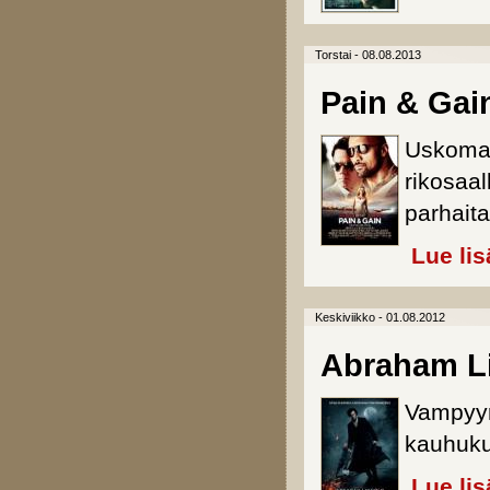
Torstai - 08.08.2013
Pain & Gai
Uskomat
rikosaa
parhaita
Lue lis
Keskiviikko - 01.08.2012
Abraham Li
Vampyyr
kauhuku
Lue lis