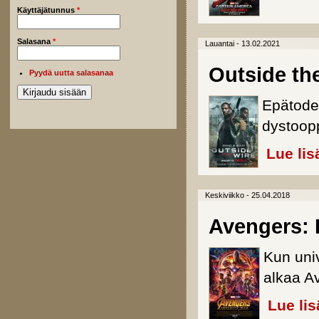
Käyttäjätunnus
*
Salasana
*
Lauantai - 13.02.2021
Outside th
Pyydä uutta salasanaa
Epätoden
dystoop
Lue lis
Keskiviikko - 25.04.2018
Avengers: I
Kun uni
alkaa A
Lue lis