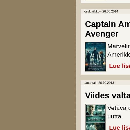
Keskiviikko - 26.03.2014
Captain Am
Avenger
Marveli
Amerikk
Lue lis
Lauantai - 26.10.2013
Viides valt
Vetävä 
uutta.
Lue lis