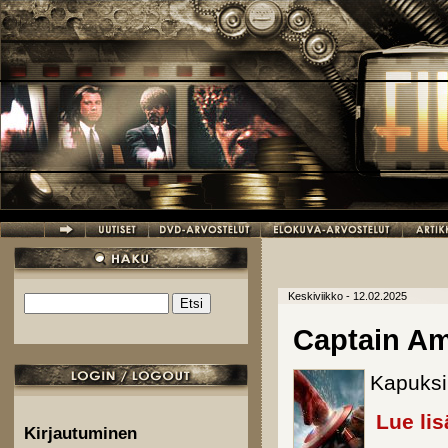
Hyppää pääsisältöön
Keskiviikko - 12.02.2025
Etsi
Hakulomake
Captain Am
Kapuksi 
Lue lis
Kirjautuminen