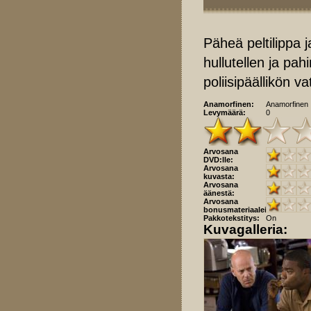
Päheä peltilippa j
hullutellen ja pa
poliisipäällikön v
Anamorfinen:
Anamorfinen
Levymäärä:
0
Arvosana
DVD:lle:
Arvosana
kuvasta:
Arvosana
äänestä:
Arvosana
bonusmateriaaleista:
Pakkotekstitys:
On
Kuvagalleria: