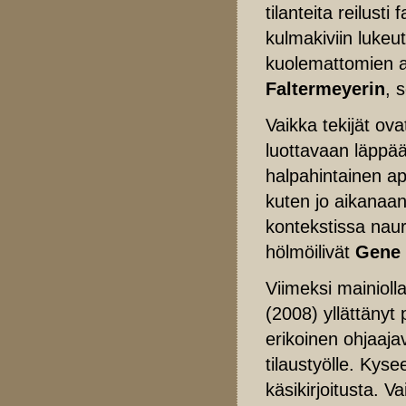
tilanteita reilusti
kulmakiviin luke
kuolemattomien a
Faltermeyerin
, 
Vaikka tekijät ova
luottavaan läppä
halpahintainen ap
kuten jo aikanaa
kontekstissa nau
hölmöilivät
Gene
Viimeksi mainioll
(2008) yllättänyt p
erikoinen ohjaaja
tilaustyölle. Ky
käsikirjoitusta. 