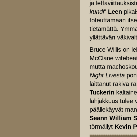
ja leffaviittauksis
kundi
"
Leen
pika
toteuttamaan itse
tietämättä. Ymmä
yllättävän väkival
Bruce Willis on 
McClane wifebeate
mutta machoskoude
Night Livesta
ponn
laittanut räkivä
Tuckerin
kaltain
lahjakkuus tulee 
päällekäyvät man
Seann William S
törmäilyt
Kevin P