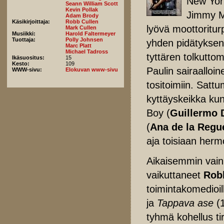
New York
Seann William Scott
Kevin Pollak
Jimmy M
Adam Brody
Käsikirjoittaja:
Robb Cullen
lyövä moottoritu
Mark Cullen
Musiikki:
Harold Faltermeyer
Tuottaja:
Polly Johnsen
yhden pidätyksen
Marc Platt
Michael Tadross
tyttären tolkutto
Ikäsuositus:
15
Kesto:
109
Paulin sairaalloi
WWW-sivu:
Elokuvan www-sivu
tositoimiin. Sattu
kyttäyskeikka kun
Boy (
Guillermo 
(
Ana de la Regu
aja toisiaan herm
Aikaisemmin vain
vaikuttaneet
Rob
toimintakomedioil
ja
Tappava ase
(1
tyhmä kohellus tir