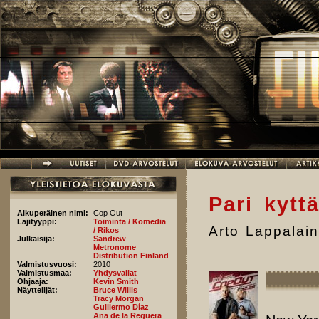
Hyppää pääsisältöön
Pari kytt
Alkuperäinen nimi:
Cop Out
Lajityyppi:
Toiminta / Komedia
Arto Lappalai
/ Rikos
Julkaisija:
Sandrew
Metronome
Distribution Finland
Valmistusvuosi:
2010
Valmistusmaa:
Yhdysvallat
Ohjaaja:
Kevin Smith
Näyttelijät:
Bruce Willis
Tracy Morgan
Guillermo Díaz
Ana de la Reguera