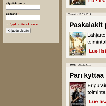
Lue lis
Käyttäjätunnus
*
Salasana
*
Torstai - 23.03.2017
Paskalakit 
Pyydä uutta salasanaa
Lahjatt
toiminta
Lue lis
Torstai - 27.05.2010
Pari kyttää
Eripura
toiminta
Lue lis