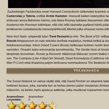
Zuckerbergin Facebookia oman Harvard Connectionin laittomaksi kopioksi väi
Cameronia
ja
Tyleria
, esittää
Armie Hammer
. Hassusti kaiken katalyytiksi ta
elokuvan ainoa fiktiivinen hahmo, jota Mara Rooney tulkitsee itsevarmoin ott
ihastunut niin Rooneyn tulkintaan, että olisi siltä istumalta pyytänyt häntä 
jenkkiversio ruotsalaisesta menestystrilleristä
Miehet jotka vihaavat naisia
(
Mä
Nine Inch Nails -yhtyeestä tutun
Trent Reznorin
ja mm.
The Book of Eli
-leffa
Rossin
kimppascore on outo sekoitus teollista maalailua, herkkiä hetkiä ja äsytt
tietokonesoundeja. Intron (
Hand Covers Bruise
) tarttuvaan kolmen nuotin teem
varioiden. Finaalin kaksi erinomaista tunnelmointia,
The Gentle Hum of Anxie
lämpimän tunnelman. Rossin ja Reznorin sfääreissä liikkuvan scoren lisäksi n
mm. The Crampsia (
Like A Bad Girl Should
), Dead Kennedysia (
California Ub
Man Fi Cool
) sekä finaalissa paljon kertovana summauksena The Beatlesin
Ba
Yhteenveto
The Social Network
on vahva näyttö siitä, että David Fincher on aikamme taita
hektinen kuvaus, joka, samalla kun se kertoo pienen palan muutaman ihmisen 
miljooniin, se kertoo myös ajasta ja aatteista, jotka muuttuvat nopeammin ku
Anamorfinen:
Anamorfinen
Levymäärä:
0