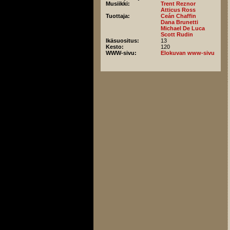
Musiikki:
Trent Reznor
Atticus Ross
Tuottaja:
Ceán Chaffin
Dana Brunetti
Michael De Luca
Scott Rudin
Ikäsuositus:
13
Kesto:
120
WWW-sivu:
Elokuvan www-sivu