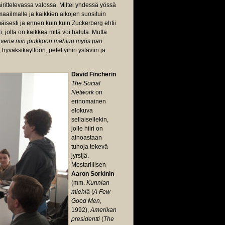
ittelevassa valossa. Miltei yhdessä yössä
aailmalle ja kaikkien aikojen suosituin
isesti ja ennen kuin kuin Zuckerberg ehtii
 jolla on kaikkea mitä voi haluta. Mutta
veria niin joukkoon mahtuu myös pari
 hyväksikäyttöön, petettyihin ystäviin ja
David Fincherin
The Social
Network
on
erinomainen
elokuva
sellaisellekin,
jolle hiiri on
ainoastaan
tuhoja tekevä
jyrsijä.
Mestarillisen
Aaron Sorkinin
(mm.
Kunnian
miehiä
(
A Few
Good Men
,
1992),
Amerikan
presidentti
(
The