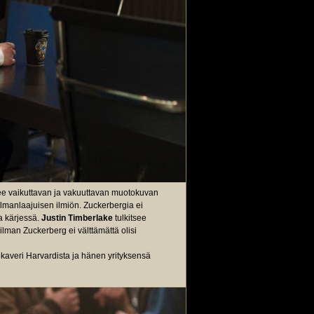
ee vaikuttavan ja vakuuttavan muotokuvan
ilmanlaajuisen ilmiön.
Zuckerbergia ei
ja kärjessä.
Justin Timberlake
tulkitsee
a ilman Zuckerberg ei välttämättä olisi
kaveri Harvardista ja hänen yrityksensä