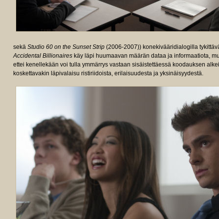
sekä
Studio 60 on the Sunset Strip
(2006-2007)) konekivääridialogilla tykittävä
Accidental Billionaires
käy läpi huumaavan määrän dataa ja informaatiota, mutt
ettei kenellekään voi tulla ymmärrys vastaan sisäistettäessä koodauksen alkei
koskettavakin läpivalaisu ristiriidoista, erilaisuudesta ja yksinäisyydestä.