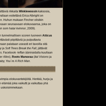
ttäviä rikkaita
Winklewossin
kaksosia,
vallaan esitettävä Erica Albright on
ein. Huhun mukaan Fincher olisikin
pääosaan seuraavaan elokuvaansa, joka on
n som hatar kvinnor
, 2009).
an tunnelmallisen scoren luoneen
Atticus
ävästi piipittäviä ja pulputtavia
aan palataan useasti eri tavoilla sitä
ty
ja
Soft Trees Break the Fall
, jättävät
s. Facebook -leffan ääniraidalla kuullaan
er Alles
),
Roots Manuvaa
(
Ital Visions
ja
by, You`re A Rich Man
.
vimpia elokuvantekijöitä. Herkkä, hurja ja
elämää joka vaikutti ja vaikuttaa yhä
in uskoisimmekaan.