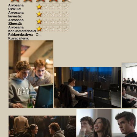
Arvosana
DVD:lle:
Arvosana
kuvasta:
Arvosana
äänestä:
Arvosana
bonusmateriaaleista:
Pakkotekstitys:
On
Kuvagalleria: