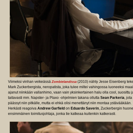
Viimeksi vinhan veikeässä
(2010) nähty Jesse Eisenberg tek
Zombielandissa
Mark Zuckerbergista, neropatista, joka tulee miltei vahingossa luoneeksi maa
ajanut niinkään vallanhimo, vaan vain yksinkertainen halu olla cool, suosittu 
taitavasti mm. Napster- ja Plaxo -ohjelmien takana ollutta
Sean Parkeria
, jot
päässyt niin pitkälle, mutta ei ehkä olisi menettänyt niin montaa ystävääkään.
Herkästi reagoiva
Andrew Garfield
on
Eduardo Saverin
, Zuckerbergin huone
ensimmäinen toimitusjohtaja, jonka tie katkeaa kuitenkin katkerasti.