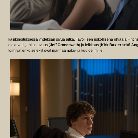
käsikirjoituksessa yhdeksän sivua pitkä. Tavoilleen uskollisena ohjaaja Finc
elokuvaa, jonka kuvaus (
Jeff Cronenweth
) ja leikkaus (
Kirk Baxter
sekä
Ang
toimivat erikoisefektit ovat mannaa näkö- ja kuuloelimille.