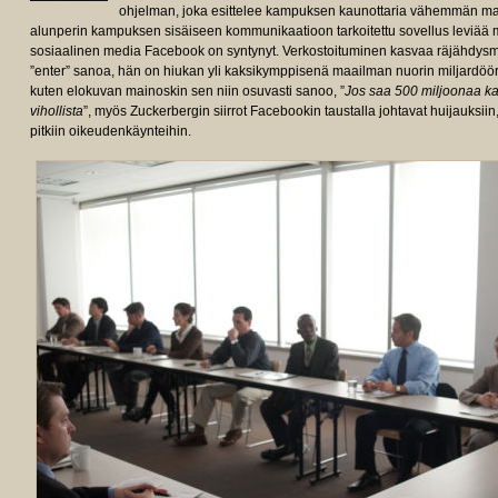
ohjelman, joka esittelee kampuksen kaunottaria vähemmän mair
alunperin kampuksen sisäiseen kommunikaatioon tarkoitettu sovellus leviää m
sosiaalinen media Facebook on syntynyt. Verkostoituminen kasvaa räjähdysmä
”enter” sanoa, hän on hiukan yli kaksikymppisenä maailman nuorin miljardööri,
kuten elokuvan mainoskin sen niin osuvasti sanoo, ”
Jos saa 500 miljoonaa ka
vihollista
”, myös Zuckerbergin siirrot Facebookin taustalla johtavat huijauksiin,
pitkiin oikeudenkäynteihin.