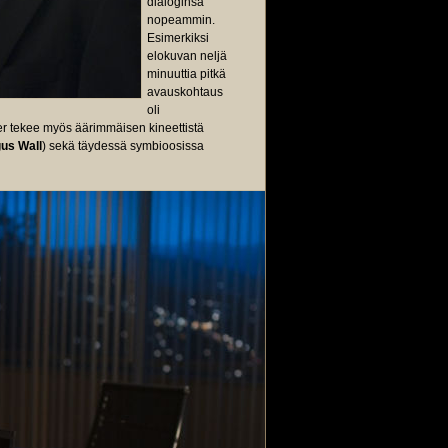
dialoginsa
nopeammin.
Esimerkiksi
elokuvan neljä
minuuttia pitkä
avauskohtaus
oli
her tekee myös äärimmäisen kineettistä
us Wall
) sekä täydessä symbioosissa