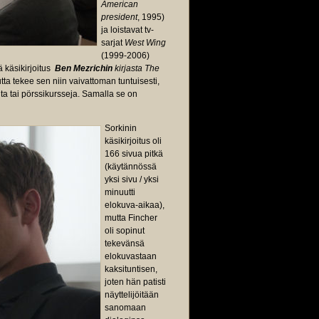
American
president
, 1995)
ja loistavat tv-
sarjat
West Wing
(1999-2006)
 käsikirjoitus
Ben Mezrichin
kirjasta The
a tekee sen niin vaivattoman tuntuisesti,
ta tai pörssikursseja. Samalla se on
Sorkinin
käsikirjoitus oli
166 sivua pitkä
(käytännössä
yksi sivu / yksi
minuutti
elokuva-aikaa),
mutta Fincher
oli sopinut
tekevänsä
elokuvastaan
kaksituntisen,
joten hän patisti
näyttelijöitään
sanomaan