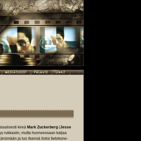
siaalisesti kireä
Mark Zuckerberg
(
Jesse
ttyy rukkasiin, mutta huoneessaan kaljaa
kärsimään ja luo itsensä iloksi tietokone-