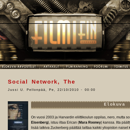
Social Network, The
Jussi U. Pellonpää
,
Pe, 22/10/2010 - 00:00
Elokuva
On vuosi 2003 ja Harvardin eliittikoulun oppilas, nero, mutta so
Eisenberg
), istuu iltaa Erican (
Mara Rooney
) kanssa. Ilta pää
lisää latkiva Zuckerberg päättää laittaa kaikki yliopiston naiset 