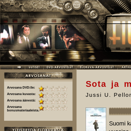
Hyppää pääsisältöön
Sota ja m
Arvosana DVD:lle:
Jussi U. Pell
Arvosana kuvasta:
Arvosana äänestä:
Arvosana
bonusmateriaaleista:
Suomi kä