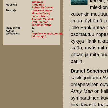
kerran, 
Winstead
Musiikki:
Andy Hull
miekkone
Robert McDowell
Tuottaja:
Lawrence Inglee
kuitenkin muuttuu
Miranda Bailey
Lauren Mann
Amanda Marshall
ilman täyttämä ja
Eyal Rimmon
Jonathan Wang
jolle Hank antaa
Ikäsuositus:
12
Kesto:
97
osoittautuu nopeas
WWW-sivu:
http://www.imdb.com/title/tt4034354/fullcredits?
ref_=tt_ql_1
kykyjä Hank alkaa 
ikään, myös mitä
pitkän ja mitä ou
pariin.
Daniel Scheiner
käsikirjoittama
Sw
omaperäinen outol
Army Man
on kai
sympaattinen kuv
hirvittävästä taak