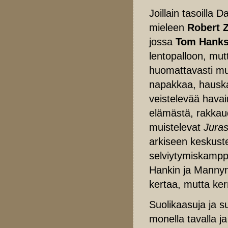
Joillain tasoilla 
mieleen
Robert 
jossa
Tom Hank
lentopalloon, mu
huomattavasti mu
napakkaa, hauskaa
veistelevää havai
elämästä, rakkau
muistelevat
Juras
arkiseen keskus
selviytymiskamppa
Hankin ja Mannyn 
kertaa, mutta ker
Suolikaasuja ja s
monella tavalla ja