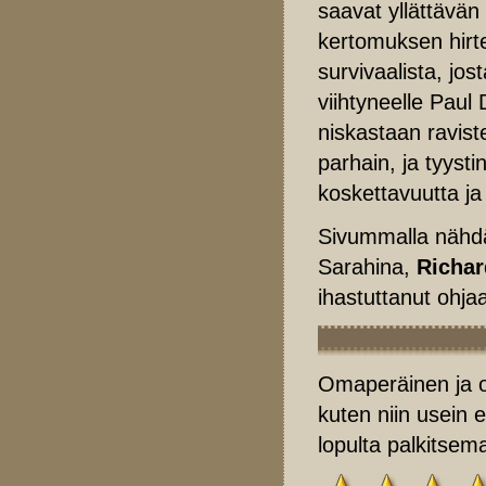
saavat yllättävän 
kertomuksen hirte
survivaalista, jo
viihtyneelle Paul 
niskastaan ravist
parhain, ja tyyst
koskettavuutta ja
Sivummalla näh
Sarahina,
Richar
ihastuttanut ohja
Omaperäinen ja o
kuten niin usein 
lopulta palkitsem