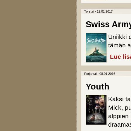
Torstai - 12.01.2017
Swiss Arm
Uniikki
tämän av
Lue lis
Perjantai - 08.01.2016
Youth
Kaksi ta
Mick, pu
alppien 
draama