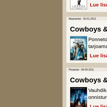
Lue lis
Maanantai - 30.01.2012
Cowboys & 
Ponneto
tarjoam
Lue lis
Perjantai - 09.09.2011
Cowboys &
Vauhdik
onnistun
Lue lis