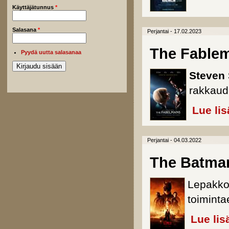
Käyttäjätunnus
*
Salasana
*
Perjantai - 17.02.2023
The Fable
Pyydä uutta salasanaa
Steven 
rakkaud
Lue lis
Perjantai - 04.03.2022
The Batma
Lepakkom
toiminta
Lue lis