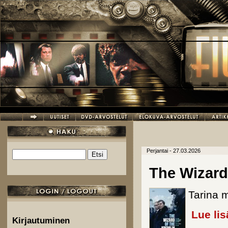
Hyppää pääsisältöön
Perjantai - 27.03.2026
Etsi
Hakulomake
The Wizard
Tarina 
Lue lis
Kirjautuminen