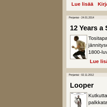
Lue lisää
about You
Kir
Perjantai - 24.01.2014
12 Years a 
Tositapa
jännity
1800-luv
Lue lis
Perjantai - 02.11.2012
Looper
Kutkutta
palkkat