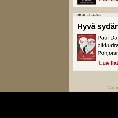
Torstai - 18.11.2010
Hyvä sydä
Paul Da
pikkudr
Pohjois
Lue lis
Sivut
Copyrig