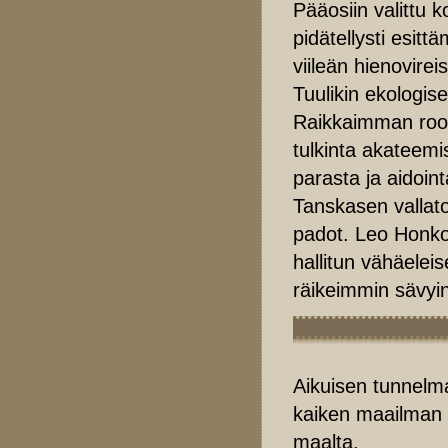
Pääosiin valittu 
pidätellysti esit
viileän hienovire
Tuulikin ekologis
Raikkaimman rooli
tulkinta akateem
parasta ja aidoin
Tanskasen vallato
padot. Leo Honkon
hallitun vähäelei
räikeimmin sävyin
Aikuisen tunnelma
kaiken maailman h
maalta.