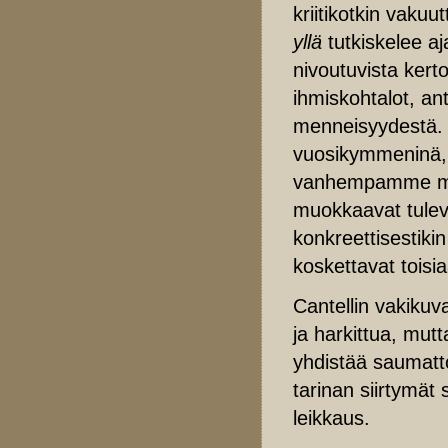
kriitikotkin vaku
yllä
tutkiskelee aj
nivoutuvista kerto
ihmiskohtalot, an
menneisyydestä. 
vuosikymmeninä, l
vanhempamme meil
muokkaavat tulev
konkreettisestiki
koskettavat toisi
Cantellin vakiku
ja harkittua, mut
yhdistää saumatto
tarinan siirtymät
leikkaus.