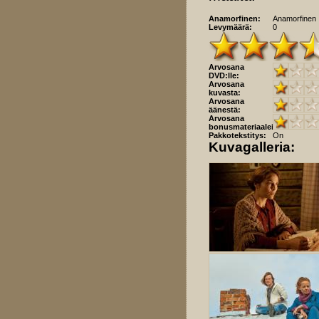
Anamorfinen:
Anamorfinen
Levymäärä:
0
Arvosana
DVD:lle:
Arvosana
kuvasta:
Arvosana
äänestä:
Arvosana
bonusmateriaaleista:
Pakkotekstitys:
On
Kuvagalleria: