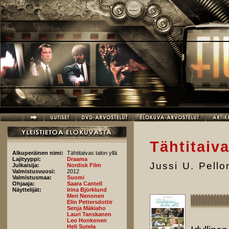
Hyppää pääsisältöön
Tähtitaiv
Alkuperäinen nimi:
Tähtitaivas talon yllä
Lajityyppi:
Draama
Jussi U. Pell
Julkaisija:
Nordisk Film
Valmistusvuosi:
2012
Valmistusmaa:
Suomi
Ohjaaja:
Saara Cantell
Näyttelijät:
Irina Björklund
Meri Nenonen
Elin Pettersdottir
Senja Mäkiaho
Lauri Tanskanen
Leo Honkonen
Heli Sutela