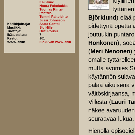
Idylline
Kai Vaine
Noora Peltokukka
tyttärie
Tuomas Rinta-
Panttila
Björklund
) elää 
Tommi Raitolehto
Jussi Johnsson
Käsikirjoittaja:
Saara Cantell
pidettynä opettaj
Musiikki:
Sid Hille
Tuottaja:
Outi Rousu
joutuukin puntar
Ikäsuositus:
7
Kesto:
101
Honkonen
), sod
WWW-sivu:
Elokuvan www-sivu
(
Meri Nenonen
)
omalle tyttärelleen
mutta avomies S
käytännön sulava
palaa aikuisena v
väitöskirjaansa, 
Villestä (
Lauri T
näkee avaruuden
seuraavaa lukua.
Hienolla episodie