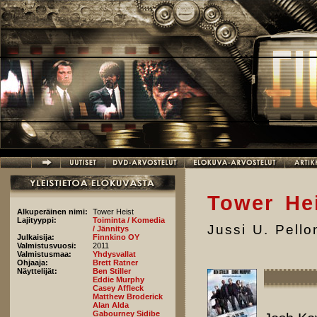
Hyppää pääsisältöön
Tower He
Alkuperäinen nimi:
Tower Heist
Lajityyppi:
Toiminta / Komedia
Jussi U. Pell
/ Jännitys
Julkaisija:
Finnkino OY
Valmistusvuosi:
2011
Valmistusmaa:
Yhdysvallat
Ohjaaja:
Brett Ratner
Näyttelijät:
Ben Stiller
Eddie Murphy
Casey Affleck
Matthew Broderick
Alan Alda
Gabourney Sidibe