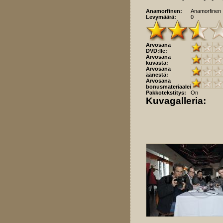
Anamorfinen:
Anamorfinen
Levymäärä:
0
Arvosana
DVD:lle:
Arvosana
kuvasta:
Arvosana
äänestä:
Arvosana
bonusmateriaaleista:
Pakkotekstitys:
On
Kuvagalleria: