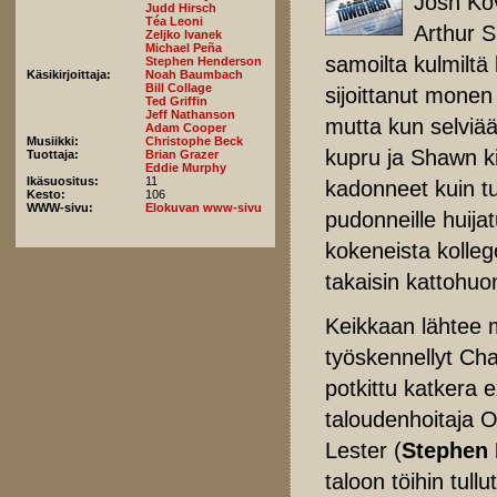
Josh Ko
Judd Hirsch
Téa Leoni
Arthur 
Zeljko Ivanek
Michael Peña
samoilta kulmiltä
Stephen Henderson
Käsikirjoittaja:
Noah Baumbach
Bill Collage
sijoittanut monen
Ted Griffin
Jeff Nathanson
mutta kun selviää,
Adam Cooper
Musiikki:
Christophe Beck
kupru ja Shawn ki
Tuottaja:
Brian Grazer
Eddie Murphy
Ikäsuositus:
11
kadonneet kuin tu
Kesto:
106
WWW-sivu:
Elokuvan www-sivu
pudonneille huija
kokeneista kolle
takaisin kattohuo
Keikkaan lähtee
työskennellyt Cha
potkittu katkera 
taloudenhoitaja 
Lester (
Stephen
taloon töihin tull