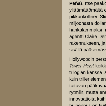
Peña
). Itse pää
ylittämättömältä 
pikkurikollinen Sli
miljoonasta dolla
hankalammaksi ho
agentti Claire D
rakennukseen, ja t
sisällä pääsemäss
Hollywoodin pers
Tower Heist
keikk
trilogian kanssa
kuin trillerieleme
taitavan pääkuv
rytmiin, mutta en
innovaatioita kai
huipennus on kuit