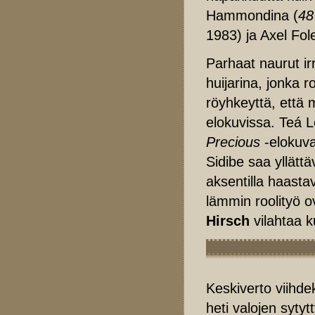
Hammondina (
48
1983) ja Axel Fol
Parhaat naurut i
huijarina, jonka
röyhkeyttä, että 
elokuvissa. Teá L
Precious
-elokuva
Sidibe saa yllättä
aksentilla haast
lämmin roolityö o
Hirsch
vilahtaa k
Keskiverto viihde
heti valojen sytytt