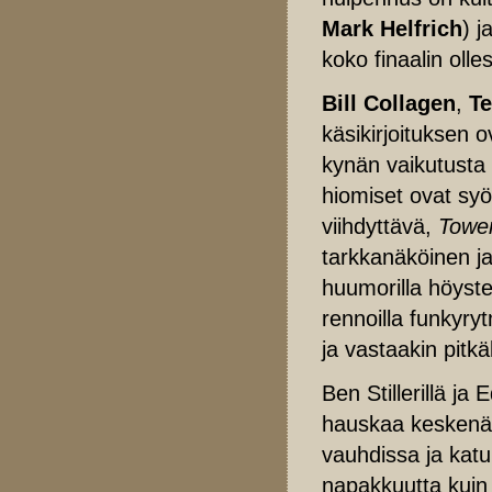
Mark Helfrich
) j
koko finaalin oll
Bill Collagen
,
Te
käsikirjoituksen o
kynän vaikutusta
hiomiset ovat syö
viihdyttävä,
Tower
tarkkanäköinen ja
huumorilla höyst
rennoilla funkyryt
ja vastaakin pitkäl
Ben Stillerillä ja
hauskaa keskenää
vauhdissa ja kat
napakkuutta kuin