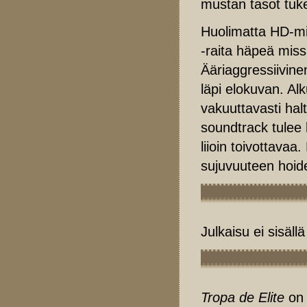
mustan tasot tuk
Huolimatta HD-mik
-raita häpeä mis
Ääriaggressiivinen
läpi elokuvan. Al
vakuuttavasti hal
soundtrack tulee 
liioin toivottavaa
sujuvuuteen hoide
Julkaisu ei sisällä
Tropa de Elite
on 