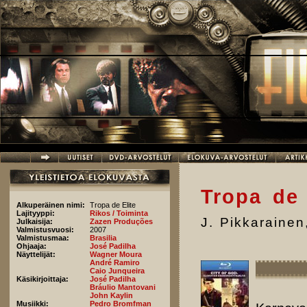
Hyppää pääsisältöön
Tropa de 
Alkuperäinen nimi:
Tropa de Elite
Lajityyppi:
Rikos / Toiminta
J. Pikkarainen
Julkaisija:
Zazen Produções
Valmistusvuosi:
2007
Valmistusmaa:
Brasilia
Ohjaaja:
José Padilha
Näyttelijät:
Wagner Moura
André Ramiro
Caio Junqueira
Käsikirjoittaja:
José Padilha
Bráulio Mantovani
John Kaylin
Musiikki:
Pedro Bromfman