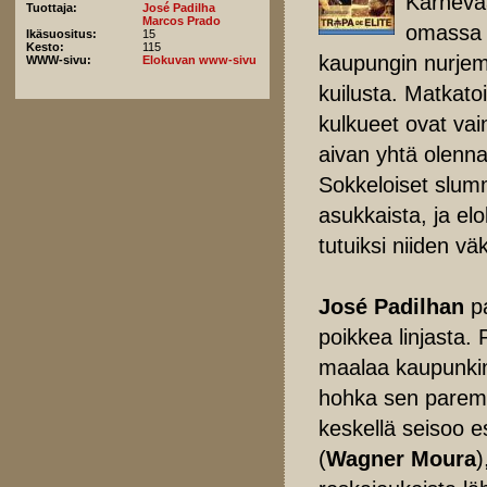
Karnevaa
Tuottaja:
José Padilha
Marcos Prado
omassa 
Ikäsuositus:
15
Kesto:
115
kaupungin nurjemm
WWW-sivu:
Elokuvan www-sivu
kuilusta. Matkato
kulkueet ovat vai
aivan yhtä olenna
Sokkeloiset slum
asukkaista, ja el
tutuiksi niiden vä
José Padilhan
pa
poikkea linjasta. P
maalaa kaupunkin
hohka sen paremm
keskellä seisoo 
(
Wagner Moura
)