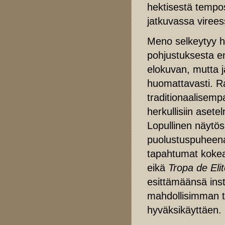
hektisestä tempo
jatkuvassa virees
Meno selkeytyy hie
pohjustuksesta en
elokuvan, mutta 
huomattavasti. R
traditionaalisemp
herkullisiin asete
Lopullinen näytös 
puolustuspuheena 
tapahtumat kokea.
eikä
Tropa de Eli
esittämäänsä inst
mahdollisimman t
hyväksikäyttäen.