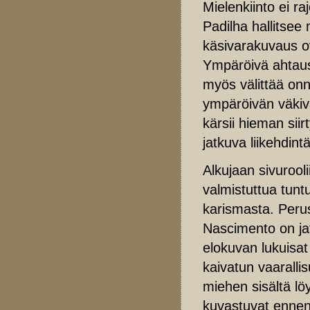
Mielenkiinto ei r
Padilha hallitsee
käsivarakuvaus ov
Ympäröivä ahtaus
myös välittää on
ympäröivän väkiv
kärsii hieman sii
jatkuva liikehdin
Alkujaan sivurool
valmistuttua tunt
karismasta. Peru
Nascimento on jat
elokuvan lukuisat
kaivatun vaaralli
miehen sisältä lö
kuvastuvat ennen