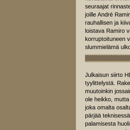
seuraajat rinnaste
joille André Rami
rauhallisen ja kii
loistava Ramiro v
korruptoituneen v
slummielämä ulko
Julkaisun siirto 
tyylittelystä. Ra
muutoinkin jossa
ole heikko, mutta
joka omalta osalt
pärjää teknisessä
palamisesta huoli