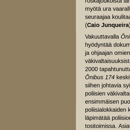
roskajoukoista lä
myötä ura vaaralli
seuraajaa koulita
(
Caio Junqueira
Vakuuttavalla
Ôni
hyödyntää dokume
ja ohjaajan omie
väkivaltaisuuksis
2000 tapahtunutta
Ônibus 174
keskit
siihen johtavia s
poliisien väkivalt
ensimmäisen puol
poliisialokkaide
läpimätää poliisio
tositoimissa. Asi