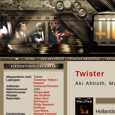
Hyppää pääsisältöön
Twister
Alkuperäinen nimi:
Twister
Lajityyppi:
Toiminta / Trilleri /
Aki Ahlroth
,
Ma
Draama
Julkaisija:
Universal Pictures
Valmistusvuosi:
1996
Valmistusmaa:
Yhdysvallat
Ohjaaja:
Jan De Bont
Näyttelijät:
Helen Hunt
Bill Paxton
Philip Seymour
Hoffman
Hollanti
Cary Elwes
Käsikirjoittaja:
Michael Crichton