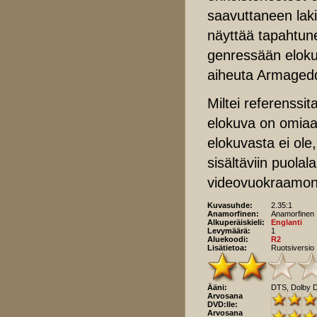
saavuttaneen lakip
näyttää tapahtun
genressään eloku
aiheuta Armagedd
Miltei referenssi
elokuva on omiaan 
elokuvasta ei ole,
sisältäviin puolal
videovuokraamon h
Kuvasuhde:
2.35:1
Anamorfinen:
Anamorfinen
Alkuperäiskieli:
Englanti
Levymäärä:
1
Aluekoodi:
R2
Lisätietoa:
Ruotsiversio
Ääni:
DTS, Dolby Di
Arvosana
DVD:lle:
Arvosana