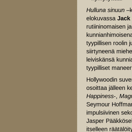
Hulluna sinuun
–k
elokuvassa
Jack
rutiininomaisen j
kunnianhimoisena 
tyypillisen roolin
siirtyneenä miehe
leiviskänsä kunni
tyypilliset maneeri
Hollywoodin suver
osoittaa jälleen k
Happiness
-,
Magn
Seymour Hoffmani
impulsiivinen seko
Jasper Pääkkösel
itselleen räätälöi