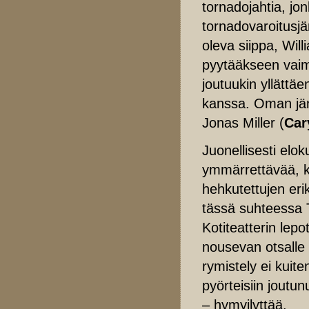
tornadojahtia, jo
tornadovaroitusjä
oleva siippa, Wil
pyytääkseen vaimo
joutuukin yllätt
kanssa. Oman jän
Jonas Miller (
Car
Juonellisesti elo
ymmärrettävää, k
hehkutettujen erik
tässä suhteessa T
Kotiteatterin lep
nousevan otsalle 
rymistely ei kuit
pyörteisiin joutu
– hymyilyttää.