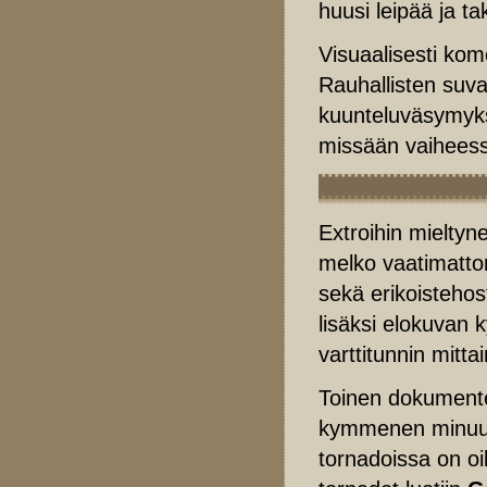
huusi leipää ja t
Visuaalisesti kom
Rauhallisten suva
kuunteluväsymyks
missään vaiheessa
Extroihin mieltyne
melko vaatimatt
sekä erikoistehos
lisäksi elokuvan k
varttitunnin mitt
Toinen dokument
kymmenen minuuti
tornadoissa on oi