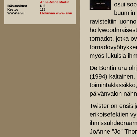
Anne-Marie Martin
osui sop
Ikäsuositus:
K11
Kesto:
113
buumiin
WWW-sivu:
Elokuvan www-sivu
ravisteltiin luonno
hollywoodmaisesti 
tornadot, jotka o
tornadovyöhykkeen
myös lukuisia ihm
De Bontin ura ohja
(1994) kaltainen
toimintaklassikk
päivänvalon näh
Twister on ensisi
erikoisefektien v
ihmissuhdedraama
JoAnne "Jo" Thor