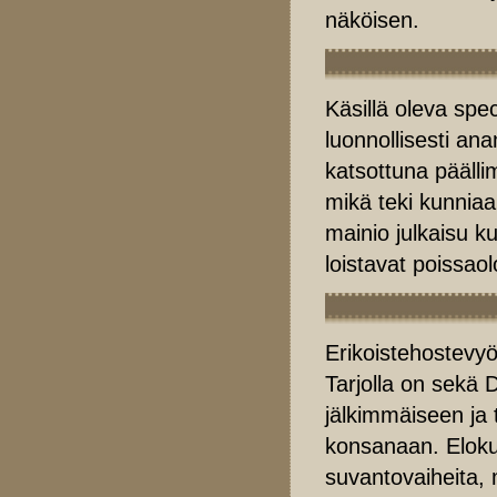
näköisen.
Käsillä oleva spe
luonnollisesti ana
katsottuna päälli
mikä teki kunniaa
mainio julkaisu k
loistavat poissaol
Erikoistehostevyör
Tarjolla on sekä D
jälkimmäiseen ja 
konsanaan. Elokuv
suvantovaiheita, m