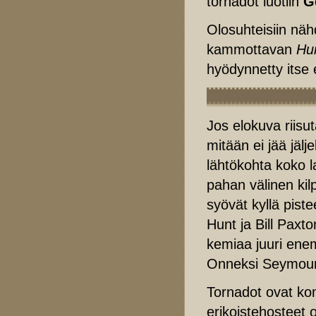
tornadot luotiin
G
Olosuhteisiin nä
kammottavan
Hu
hyödynnetty itse 
Jos elokuva riisu
mitään ei jää jäl
lähtökohta koko l
pahan välinen kilp
syövät kyllä pist
Hunt ja Bill Paxto
kemiaa juuri ene
Onneksi Seymour 
Tornadot ovat kom
erikoistehosteet o