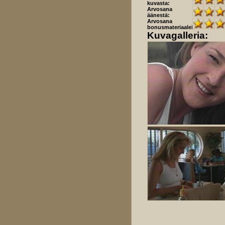
kuvasta:
Arvosana
äänestä:
Arvosana
bonusmateriaaleista:
Kuvagalleria: