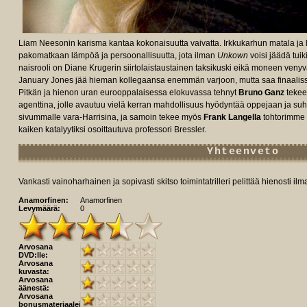
Liam Neesonin karisma kantaa kokonaisuutta vaivatta. Irkkukarhun matala ja
pakomatkaan lämpöä ja persoonallisuutta, jota ilman
Unkown
voisi jäädä tuik
naisrooli on Diane Krugerin siirtolaistaustainen taksikuski eikä moneen venyvä 
January Jones jää hieman kollegaansa enemmän varjoon, mutta saa finaalis
Pitkän ja hienon uran eurooppalaisessa elokuvassa tehnyt
Bruno Ganz
tekee
agenttina, jolle avautuu vielä kerran mahdollisuus hyödyntää oppejaan ja suh
sivummalle vara-Harrisina, ja samoin tekee myös
Frank Langella
tohtorimme 
kaiken katalyytiksi osoittautuva professori Bressler.
Yhteenveto
Vankasti vainoharhainen ja sopivasti skitso toimintatrilleri pelittää hienosti il
Anamorfinen:
Anamorfinen
Levymäärä:
0
Arvosana
DVD:lle:
Arvosana
kuvasta:
Arvosana
äänestä:
Arvosana
bonusmateriaaleista: