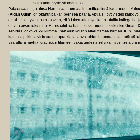
sairaalaan syvässä koomassa.
Palatessaan tajuihinsa Harris saa huomata indentiteettinsä kadonneen: Vaimo 
(
Aidan Quinn
) on ottanut paikan perheen päänä. Apua ei löydy edes kaikkivoipa
detaljit esiintyvät uusin kasvoin, eikä tukea tule myöskään tutuilta kollegoilta
olevan aivan joku muu. Harris jäljittää häntä kuskanneen taksikuskin Ginan (
D
selvittää, onko kaikki kummallinen vain kolarin aiheuttamaa harhaa. Kun ilman
kateissa pitkin talvista suurkaupunkia tallaava tohtori huomaa, että perässä 
vaarallisia miehiä, diagnoosi tilanteen vakavuudesta selviää myös itse ajojahd