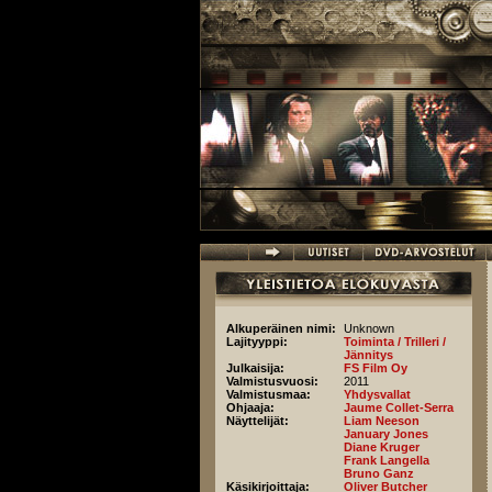
Hyppää pääsisältöön
Alkuperäinen nimi:
Unknown
Lajityyppi:
Toiminta / Trilleri /
Jännitys
Julkaisija:
FS Film Oy
Valmistusvuosi:
2011
Valmistusmaa:
Yhdysvallat
Ohjaaja:
Jaume Collet-Serra
Näyttelijät:
Liam Neeson
January Jones
Diane Kruger
Frank Langella
Bruno Ganz
Käsikirjoittaja:
Oliver Butcher