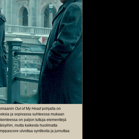
omaanin
Out of My Head
pohjalta on
riaineksia ja sopivassa suhteessa mukaan
akenteessa on paljon tuttuja elementtejä
äisyihin, mutta kaikesta huolimatta
mppascore ulvottaa syntikoita ja jurnuttaa