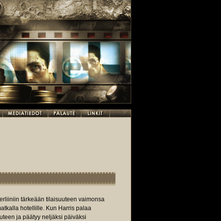
erliiniin tärkeään tilaisuuteen vaimonsa
tkalla hotellille. Kun Harris palaa
teen ja päätyy neljäksi päiväksi