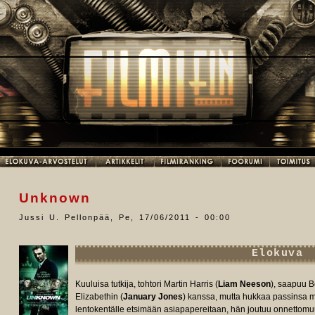
Unknown
Jussi U. Pellonpää
,
Pe, 17/06/2011 - 00:00
Elokuva
Kuuluisa tutkija, tohtori Martin Harris (
Liam Neeson
), saapuu B
Elizabethin (
January Jones
) kanssa, mutta hukkaa passinsa ma
lentokentälle etsimään asiapapereitaan, hän joutuu onnettomuu