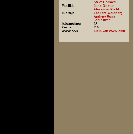
Steve Cornwel
Musiikki:
John Ottman
Alexander Rudd
Tuottaja:
Leonard Goldberg
Andrew Rona
Joel Silver
Ikäsuositus:
13
Kesto:
115
WWW-sivu:
Elokuvan www-sivu