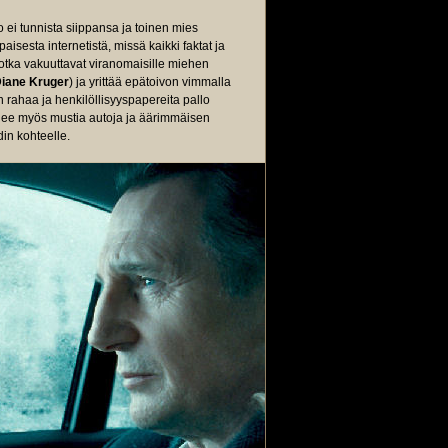
ei tunnista siippansa ja toinen mies
isesta internetistä, missä kaikki faktat ja
, jotka vakuuttavat viranomaisille miehen
iane Kruger
) ja yrittää epätoivon vimmalla
 rahaa ja henkilöllisyyspapereita pallo
tulee myös mustia autoja ja äärimmäisen
in kohteelle.