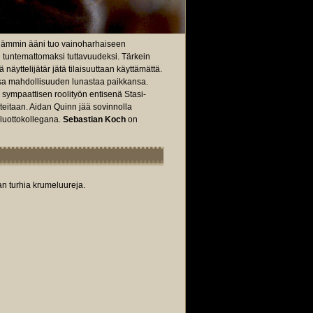
 lämmin ääni tuo vainoharhaiseen
i tuntemattomaksi tuttavuudeksi. Tärkein
näyttelijätär jätä tilaisuuttaan käyttämättä.
sa mahdollisuuden lunastaa paikkansa.
 sympaattisen roolityön entisenä Stasi-
teitaan. Aidan Quinn jää sovinnolla
luottokollegana.
Sebastian Koch
on
man turhia krumeluureja.