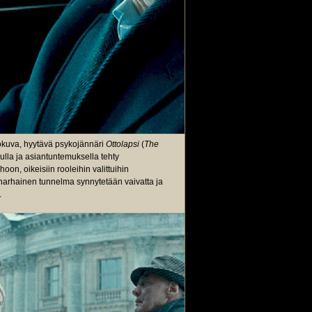
elokuva, hyytävä psykojännäri
Ottolapsi
(
The
ulla ja asiantuntemuksella tehty
hoon, oikeisiin rooleihin valittuihin
noharhainen tunnelma synnytetään vaivatta ja
.