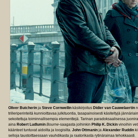
Oliver Butcherin
ja
Steve Cornwellin
käsikirjoitus
Didier van Cauwelaertin
r
trilleriperinteitä kunnioittavaa julkituontia, tasapainoisesti käsiteltyjä jännä
sekoitettuja toiminnallisempia elementtejä. Tarinan paradoksaalisessa juonir
aina
Robert Ludlumin
Bourne
-saagasta joihinkin
Philip K. Dickin
vinoihin vet
käänteet tuntuvat aidoilta ja loogisilta.
John Ottmanin
ja
Alexander Ruddin
ki
selloja taustoittaessaan vauhdikasta ja raatorikasta rytinärainaa tehokkaasti.