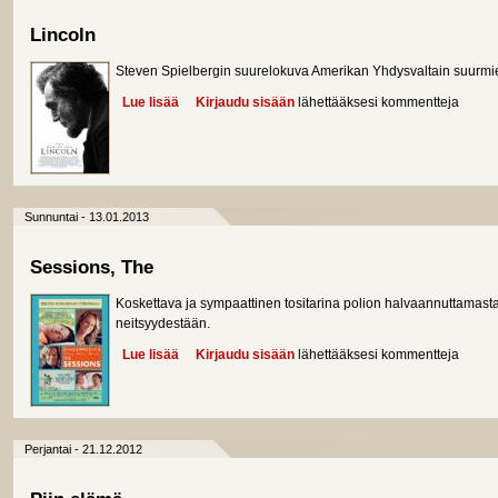
Lincoln
Steven Spielbergin suurelokuva Amerikan Yhdysvaltain suurmieh
Lue lisää
about Lincoln
Kirjaudu sisään
lähettääksesi kommentteja
Sunnuntai - 13.01.2013
Sessions, The
Koskettava ja sympaattinen tositarina polion halvaannuttamast
neitsyydestään.
Lue lisää
about Sessions, The
Kirjaudu sisään
lähettääksesi kommentteja
Perjantai - 21.12.2012