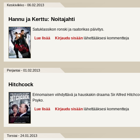
Keskiviikko - 06.02.2013
Hannu ja Kerttu: Noitajahti
Satuklassikon ronski ja raatorikas päivitys.
Lue lisää
about Hannu ja Kerttu: Noitajahti
Kirjaudu sisään
lähettääksesi kommentteja
Perjantai - 01.02.2013
Hitchcock
Erinomaisen viihdyttävä ja hauskakin draama Sir Alfred Hitch
Psyko.
Lue lisää
about Hitchcock
Kirjaudu sisään
lähettääksesi kommentteja
Torstai - 24.01.2013