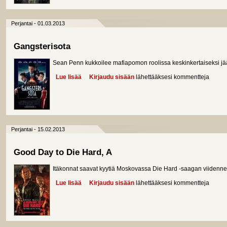
Perjantai - 01.03.2013
Gangsterisota
Sean Penn kukkoilee mafiapomon roolissa keskinkertaiseksi jä
Lue lisää
about Gangsterisota
Kirjaudu sisään
lähettääksesi kommentteja
Perjantai - 15.02.2013
Good Day to Die Hard, A
Itäkonnat saavat kyytiä Moskovassa Die Hard -saagan viidenn
Lue lisää
about Good Day to Die Hard, A
Kirjaudu sisään
lähettääksesi kommentteja