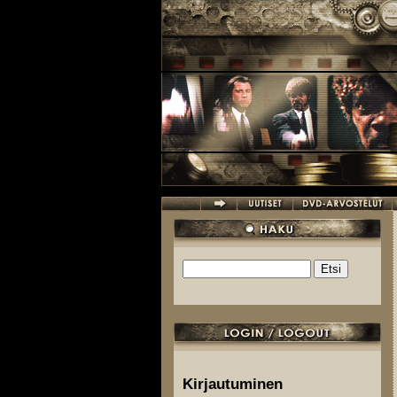
Hyppää pääsisältöön
Etsi
Hakulomake
Kirjautuminen