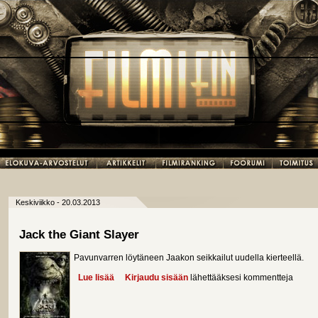
Keskiviikko - 20.03.2013
Jack the Giant Slayer
Pavunvarren löytäneen Jaakon seikkailut uudella kierteellä.
Lue lisää
about Jack the Giant Slayer
Kirjaudu sisään
lähettääksesi kommentteja