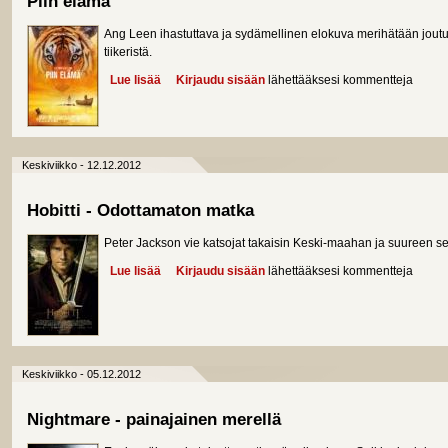
Piin elämä
Ang Leen ihastuttava ja sydämellinen elokuva merihätään joutu
tiikeristä.
Lue lisää
about Piin elämä
Kirjaudu sisään
lähettääksesi kommentteja
Keskiviikko - 12.12.2012
Hobitti - Odottamaton matka
Peter Jackson vie katsojat takaisin Keski-maahan ja suureen se
Lue lisää
about Hobitti - Odottamaton matka
Kirjaudu sisään
lähettääksesi kommentteja
Keskiviikko - 05.12.2012
Nightmare - painajainen merellä