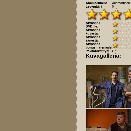
Anamorfinen:
Anamorfinen
Levymäärä:
0
Arvosana
DVD:lle:
Arvosana
kuvasta:
Arvosana
äänestä:
Arvosana
bonusmateriaaleista:
Pakkotekstitys:
On
Kuvagalleria: