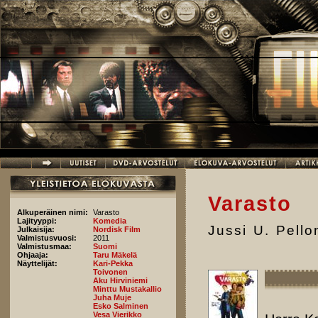
Hyppää pääsisältöön
Varasto
Alkuperäinen nimi:
Varasto
Lajityyppi:
Komedia
Jussi U. Pell
Julkaisija:
Nordisk Film
Valmistusvuosi:
2011
Valmistusmaa:
Suomi
Ohjaaja:
Taru Mäkelä
Näyttelijät:
Kari-Pekka
Toivonen
Aku Hirviniemi
Minttu Mustakallio
Juha Muje
Esko Salminen
Vesa Vierikko