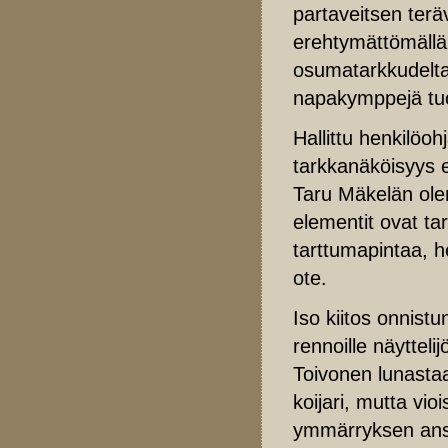
partaveitsen teräv
erehtymättömällä
osumatarkkudeltaa
napakymppejä tuo
Hallittu henkilöo
tarkkanäköisyys 
Taru Mäkelän ole
elementit ovat ta
tarttumapintaa, 
ote.
Iso kiitos onnis
rennoille näytteli
Toivonen lunasta
koijari, mutta vi
ymmärryksen ansai