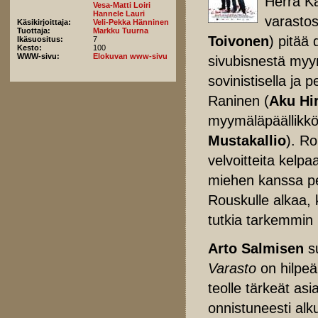
Herra Ka
Vesa-Matti Loiri
Hannele Lauri
varastos
Käsikirjoittaja:
Veli-Pekka Hänninen
Tuottaja:
Markku Tuurna
Toivonen
) pitää
Ikäsuositus:
7
Kesto:
100
WWW-sivu:
Elokuvan www-sivu
sivubisnestä myy
sovinistisella ja
Raninen (
Aku Hi
myymäläpäällikkö
Mustakallio
). R
velvoitteita kelp
miehen kanssa perh
Rouskulle alkaa, 
tutkia tarkemmin 
Arto Salmisen
su
Varasto
on hilpeä
teolle tärkeät asi
onnistuneesti alk