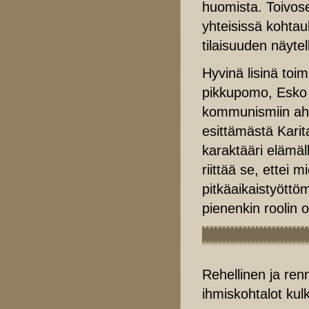
huomista. Toivose
yhteisissä kohtau
tilaisuuden näyte
Hyvinä lisinä to
pikkupomo, Esko 
kommunismiin ahn
esittämästä Karit
karaktääri elämäl
riittää se, ettei
pitkäaikaistyöttö
pienenkin roolin 
Rehellinen ja ren
ihmiskohtalot kul