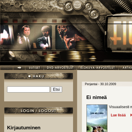
Hyppää pääsisältöön
Perjantai - 30.10.2009
Etsi
Hakulomake
Ei nimeä
Visuaalisesti 
Lue lisää
abo
K
Kirjautuminen