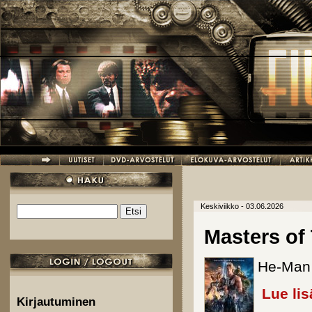
Hyppää pääsisältöön
Keskiviikko - 03.06.2026
Etsi
Hakulomake
Masters of
He-Man 
Lue lis
Kirjautuminen