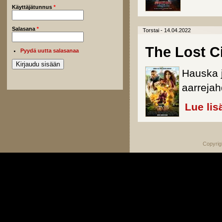
Käyttäjätunnus
*
Salasana
*
Torstai - 14.04.2022
The Lost C
Pyydä uutta salasanaa
Hauska j
aarrejah
Lue lis
Copyrig