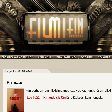
Perjantai - 09.01.2026
Primate
Kun perheen lemmikkisimpanssi saa vesikauhun, siitä on leikki
Lue lisää
about Primate
Kirjaudu sisään
lähettääksesi kommentteja