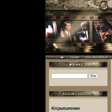
Hyppää pääsisältöön
Etsi
Hakulomake
Kirjautuminen