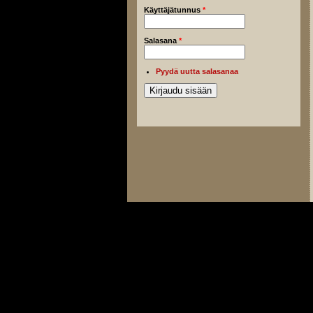
Käyttäjätunnus
*
Salasana
*
Pyydä uutta salasanaa