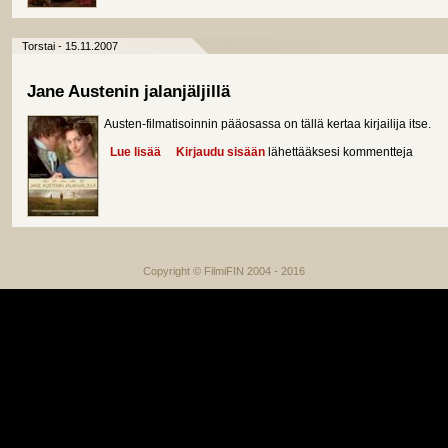
Torstai - 15.11.2007
Jane Austenin jalanjäljillä
Austen-filmatisoinnin pääosassa on tällä kertaa kirjailija itse.
Lue lisää
about Jane Austenin jalanjäljillä
Kirjaudu sisään
lähettääksesi kommentteja
Copyright © FilmiFIN 2004 - 2016