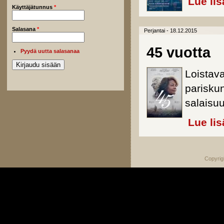
Lue lis
Käyttäjätunnus
*
Salasana
*
Perjantai - 18.12.2015
45 vuotta
Pyydä uutta salasanaa
Loistava
parisku
salaisu
Lue lis
Copyrig