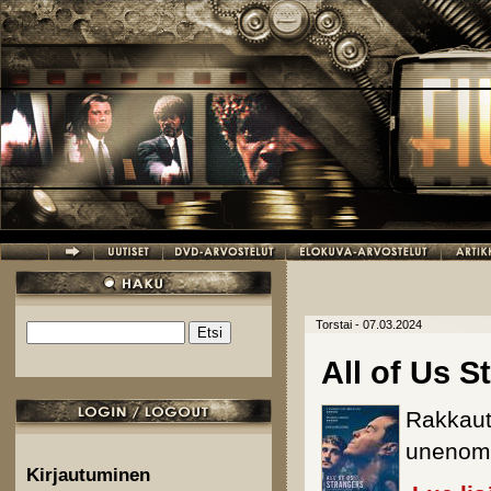
Hyppää pääsisältöön
Torstai - 07.03.2024
Etsi
Hakulomake
All of Us S
Rakkautt
unenoma
Kirjautuminen