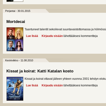
Perjantai - 30.01.2015
Mortdecai
Taantuneet talentit sekoilevat suuntavaistottomassa ja hölmös
Lue lisää
about Mortdecai
Kirjaudu sisään
lähettääksesi kommentteja
Keskiviikko - 11.08.2010
Kissat ja koirat: Katti Katalan kosto
Kissat ja koirat ottavat jälleen yhteen vuonna 2001 tehdyn elok
Lue lisää
about Kissat ja koirat: Katti Katalan kosto
Kirjaudu sisään
lähettääksesi kommentteja