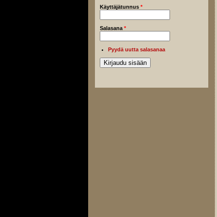
Käyttäjätunnus
*
Salasana
*
Pyydä uutta salasanaa