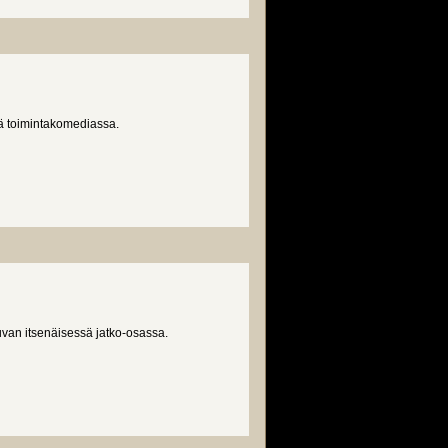
sä toimintakomediassa.
uvan itsenäisessä jatko-osassa.