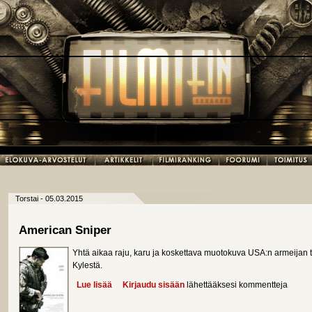
Torstai - 05.03.2015
American Sniper
Yhtä aikaa raju, karu ja koskettava muotokuva USA:n armeijan
Kylestä.
Lue lisää
about American Sniper
Kirjaudu sisään
lähettääksesi kommentteja