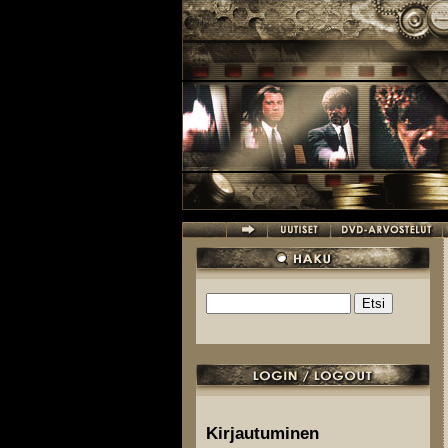
Hyppää pääsisältöön
Etsi
Hakulomake
Kirjautuminen