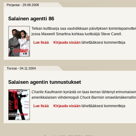
Perjantai - 29.08.2008
Salainen agentti 86
Telkan kulttisarja saa vauhdikkaan päivityksen toimintapainott
jossa Maxwell Smartina kohkaa luottoäijä Steve Carell.
Lue lisää
about Salainen agentti 86
Kirjaudu sisään
lähettääksesi kommentteja
Torstai - 04.11.2004
Salaisen agentin tunnustukset
Charlie Kaufmanin
kynästä on taas kerran lähtenyt erinomaisen 
amerikkalaisen viihdemoguli
Chuck Barrisin
omaelämäkerrallin
Lue lisää
about Salaisen agentin tunnustukset
Kirjaudu sisään
lähettääksesi kommentteja