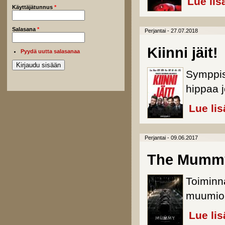
Lue lis
Käyttäjätunnus
*
Salasana
*
Perjantai - 27.07.2018
Kiinni jäit!
Pyydä uutta salasanaa
Symppis
hippaa 
Lue lis
Perjantai - 09.06.2017
The Mumm
Toiminna
muumion
Lue lis