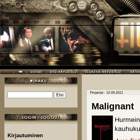
Hyppää pääsisältöön
Perjantai - 10.09.2021
Etsi
Hakulomake
Malignant
Hurmei
kauhuku
Kirjautuminen