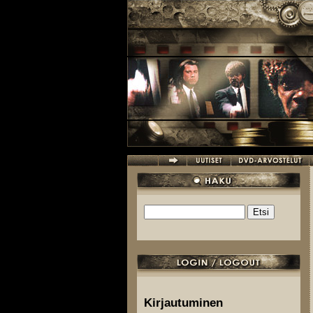
Hyppää pääsisältöön
Etsi
Hakulomake
Kirjautuminen