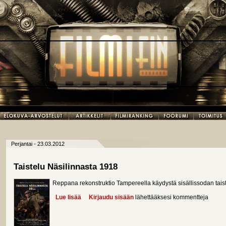
Perjantai - 23.03.2012
Taistelu Näsilinnasta 1918
Reppana rekonstruktio Tampereella käydystä sisällissodan taist
Lue lisää
about Taistelu Näsilinnasta 1918
Kirjaudu sisään
lähettääksesi kommentteja