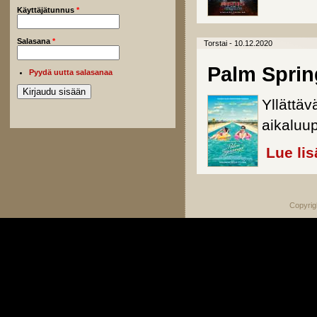
Käyttäjätunnus
*
Salasana
*
Torstai - 10.12.2020
Palm Sprin
Pyydä uutta salasanaa
Yllättäv
aikaluu
Lue lis
Copyrig