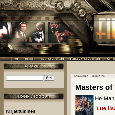
Hyppää pääsisältöön
Keskiviikko - 03.06.2026
Etsi
Hakulomake
Masters of
He-Man 
Lue lis
Kirjautuminen