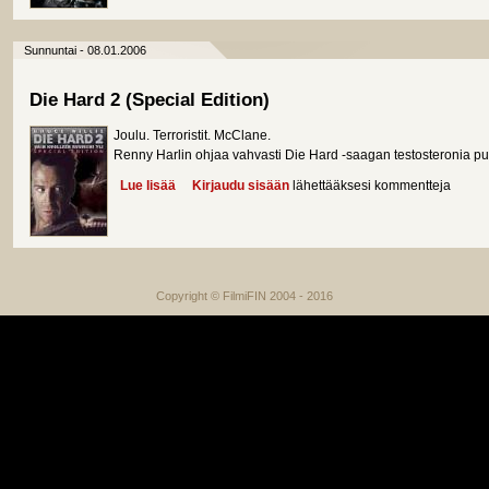
Sunnuntai - 08.01.2006
Die Hard 2 (Special Edition)
Joulu. Terroristit. McClane.
Renny Harlin ohjaa vahvasti Die Hard -saagan testosteronia pu
Lue lisää
about Die Hard 2 (Special Edition)
Kirjaudu sisään
lähettääksesi kommentteja
Copyright © FilmiFIN 2004 - 2016