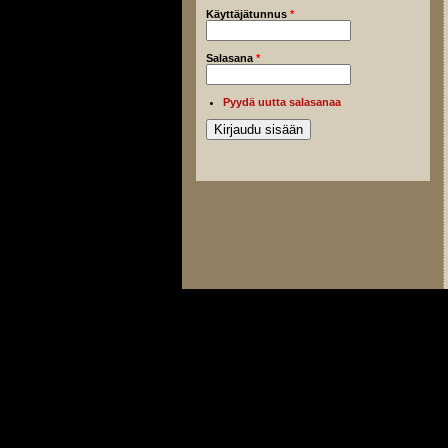
Käyttäjätunnus
*
Salasana
*
Pyydä uutta salasanaa