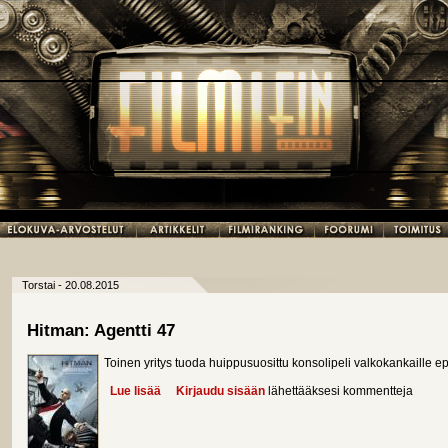
Torstai - 20.08.2015
Hitman: Agentti 47
Toinen yritys tuoda huippusuosittu konsolipeli valkokankaille
Lue lisää
about Hitman: Agentti 47
Kirjaudu sisään
lähettääksesi kommentteja