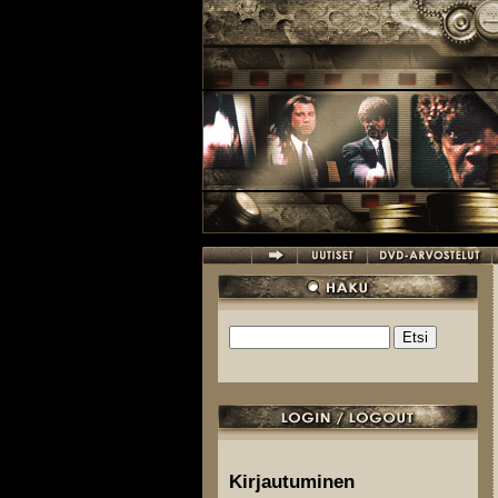
Hyppää pääsisältöön
Etsi
Hakulomake
Kirjautuminen