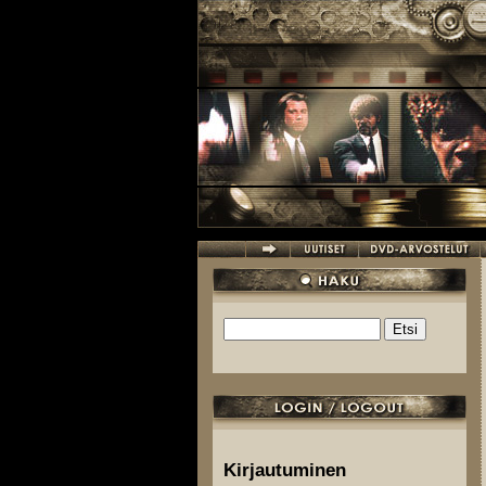
Hyppää pääsisältöön
Etsi
Hakulomake
Kirjautuminen