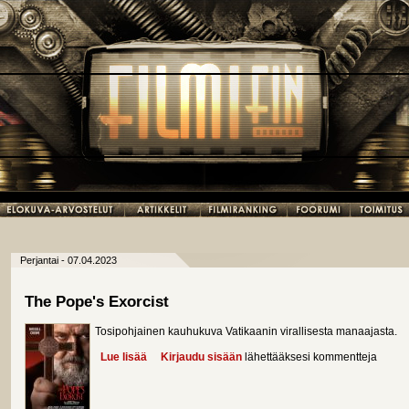
Perjantai - 07.04.2023
The Pope's Exorcist
Tosipohjainen kauhukuva Vatikaanin virallisesta manaajasta.
Lue lisää
about The Pope's Exorcist
Kirjaudu sisään
lähettääksesi kommentteja