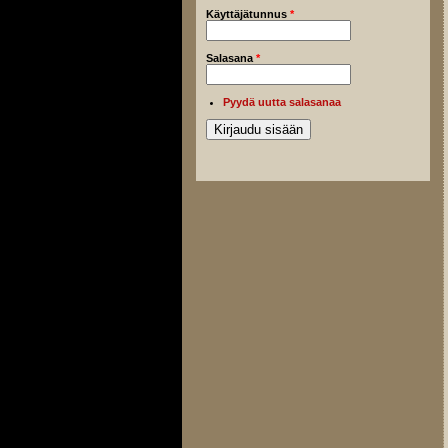
Käyttäjätunnus
*
Salasana
*
Pyydä uutta salasanaa