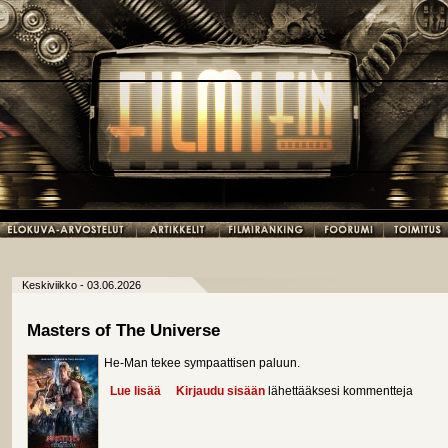
Keskiviikko - 03.06.2026
Masters of The Universe
He-Man tekee sympaattisen paluun.
Lue lisää
about Masters of The Universe
Kirjaudu sisään
lähettääksesi kommentteja