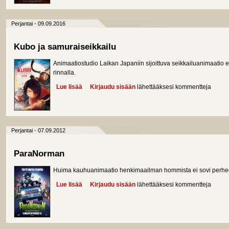
Perjantai - 09.09.2016
Kubo ja samuraiseikkailu
Animaatiostudio Laikan Japaniin sijoittuva seikkailuanimaatio 
rinnalla.
Lue lisää
about Kubo ja samuraiseikkailu
Kirjaudu sisään
lähettääksesi kommentteja
Perjantai - 07.09.2012
ParaNorman
Huima kauhuanimaatio henkimaailman hommista ei sovi perhee
Lue lisää
about ParaNorman
Kirjaudu sisään
lähettääksesi kommentteja