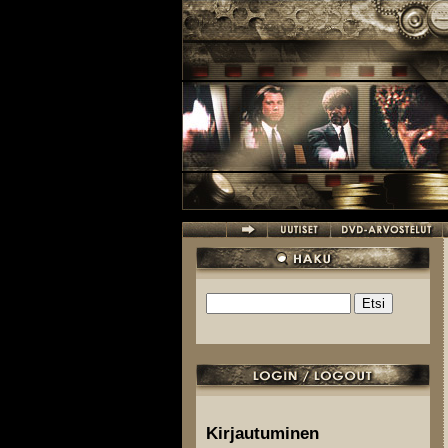
Hyppää pääsisältöön
Etsi
Hakulomake
Kirjautuminen