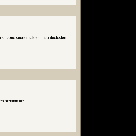
ei kalpene suurten talojen megatuotosten
n pienimmille.