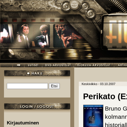
Hyppää pääsisältöön
Keskiviikko - 03.10.2007
Etsi
Hakulomake
Perikato (
Bruno Ga
kolmann
Kirjautuminen
historia