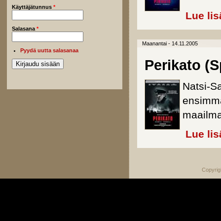
Käyttäjätunnus
*
Lue lis
Salasana
*
Maanantai - 14.11.2005
Pyydä uutta salasanaa
Perikato (S
Natsi-Sa
ensimmäi
maailma
Lue lis
Copyrig