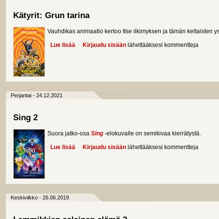
Kätyrit: Grun tarina
Vauhdikas animaatio kertoo Itse ilkimyksen ja tämän keltaisten 
Lue lisää
about Kätyrit: Grun tarina
Kirjaudu sisään
lähettääksesi kommentteja
Perjantai - 24.12.2021
Sing 2
Suora jatko-osa
Sing
-elokuvalle on semikivaa kierrätystä.
Lue lisää
about Sing 2
Kirjaudu sisään
lähettääksesi kommentteja
Keskiviikko - 26.06.2019