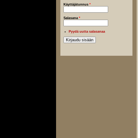
Käyttäjätunnus
*
Salasana
*
Pyydä uutta salasanaa