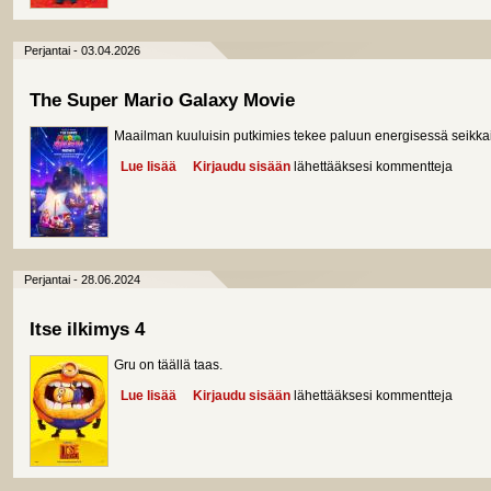
Perjantai - 03.04.2026
The Super Mario Galaxy Movie
Maailman kuuluisin putkimies tekee paluun energisessä seikkai
Lue lisää
about The Super Mario Galaxy Movie
Kirjaudu sisään
lähettääksesi kommentteja
Perjantai - 28.06.2024
Itse ilkimys 4
Gru on täällä taas.
Lue lisää
about Itse ilkimys 4
Kirjaudu sisään
lähettääksesi kommentteja