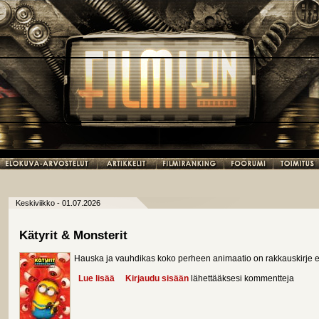
Keskiviikko - 01.07.2026
Kätyrit & Monsterit
Hauska ja vauhdikas koko perheen animaatio on rakkauskirje el
Lue lisää
about Kätyrit & Monsterit
Kirjaudu sisään
lähettääksesi kommentteja