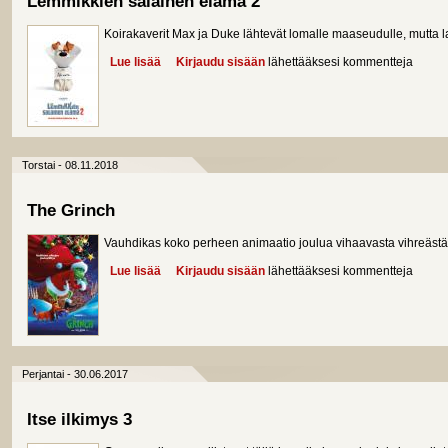
Lemmikkien salainen elämä 2
Koirakaverit Max ja Duke lähtevät lomalle maaseudulle, mutta la
Lue lisää
about Lemmikkien salainen elämä 2
Kirjaudu sisään
lähettääksesi kommentteja
Torstai - 08.11.2018
The Grinch
Vauhdikas koko perheen animaatio joulua vihaavasta vihreästä 
Lue lisää
about The Grinch
Kirjaudu sisään
lähettääksesi kommentteja
Perjantai - 30.06.2017
Itse ilkimys 3