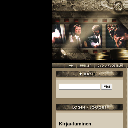
Hyppää pääsisältöön
Etsi
Hakulomake
Kirjautuminen