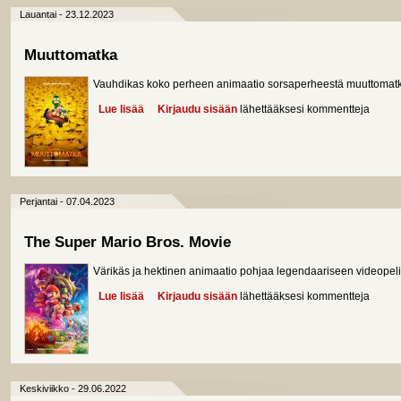
Lauantai - 23.12.2023
Muuttomatka
Vauhdikas koko perheen animaatio sorsaperheestä muuttomatk
Lue lisää
about Muuttomatka
Kirjaudu sisään
lähettääksesi kommentteja
Perjantai - 07.04.2023
The Super Mario Bros. Movie
Värikäs ja hektinen animaatio pohjaa legendaariseen videopeli
Lue lisää
about The Super Mario Bros. Movie
Kirjaudu sisään
lähettääksesi kommentteja
Keskiviikko - 29.06.2022