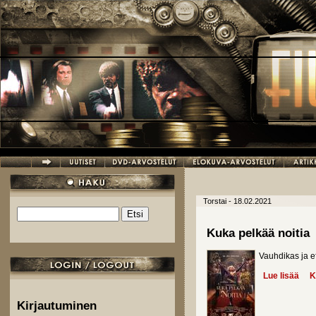
Hyppää pääsisältöön
Torstai - 18.02.2021
Etsi
Hakulomake
Kuka pelkää noitia
Vauhdikas ja ef
Lue lisää
abou
K
Kirjautuminen