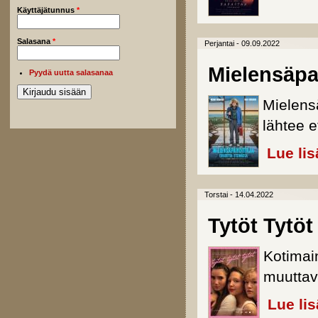
Käyttäjätunnus
*
Salasana
*
Perjantai - 09.09.2022
Mielensäpa
Pyydä uutta salasanaa
Mielens
lähtee 
Lue lis
Torstai - 14.04.2022
Tytöt Tytöt
Kotimai
muuttavi
Lue li