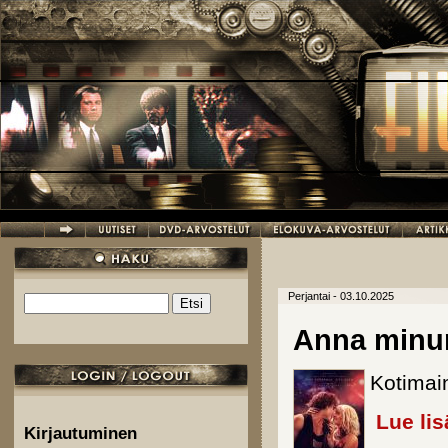
Hyppää pääsisältöön
Perjantai - 03.10.2025
Etsi
Hakulomake
Anna minu
Kotimai
Lue lis
Kirjautuminen