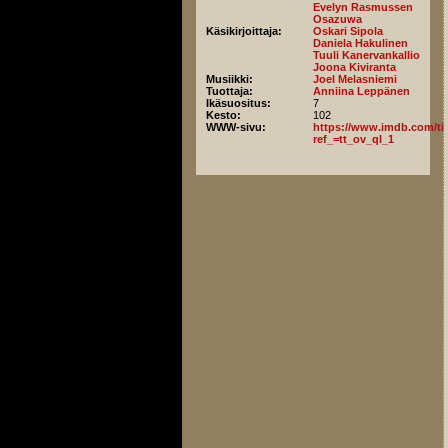
Evelyn Rasmussen
Osazuwa
Käsikirjoittaja:
Oskari Sipola
Daniela Hakulinen
Tuuli Kanervankallio
Joona Kiviranta
Musiikki:
Joel Melasniemi
Tuottaja:
Anniina Leppänen
Ikäsuositus:
7
Kesto:
102
WWW-sivu:
https://www.imdb.com/titl
ref_=tt_ov_ql_1