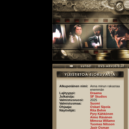
Hyppää pääsisältöön
Alkuperäinen nimi:
Anna minun rakastaa
enemmän
Lajityyppi:
Draama
Julkaisija:
SF Studios
Valmistusvuosi:
2025
Valmistusmaa:
Suomi
Ohjaaja:
Oskari Sipola
Näyttelijät:
Rita Behm
Pyry Kähkönen
Aimo Räsänen
Mimosa Willamo
Tuomas Nilsson
Jasir Osman