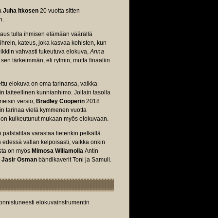
a
Juha Itkosen
20 vuotta sitten
n.
kkaus tulla ihmisen elämään väärällä
 vihrein, kateus, joka kasvaa kohisten, kun
iikkiin vahvasti tukeutuva elokuva,
Anna
sen tärkeimmän, eli rytmin, mutta finaaliin
ettu elokuva on oma tarinansa, vaikka
n taiteellinen kunnianhimo. Jollain tasolla
meisin versio,
Bradley Cooperin
2018
uvin tarinaa vielä kymmenen vuotta
ia on kulkeutunut mukaan myös elokuvaan.
alstatilaa varastaa tietenkin pelkällä
edessä vallan kelpoisasti, vaikka onkin
usta on myös
Mimosa Willamolla
Antin
a
Jasir Osman
bändikaverit Toni ja Samuli.
nnistuneesti elokuvainstrumentin