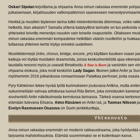
Oskari Sipolan
kirjoittama ja ohjaama
Anna minun rakastaa enemmän
pohja
julkaisemaan, kirjallisuuden valtionpalkinnon saaneeseen menestysromaanii
Herkkä ja musiikin täyteinen tarina tutkii mielenkiintoista dilemmaa, voiko ra
hetkellä, liian aikaisin? Samalla yhtenä katalyyttinä tarinalle on tuo peikoista
yhteiseksi toivottu menestys osuukin vain toiselle osapuolelle. Ollakseen mus
minun rakastaa enemmän
kompastelee hetkittäin vääriin nuotteihin ja hukkaa 
e/tt34367800/fullcredits/?
tultaessa yhteinen kertsi löytyy onneksi uudelleen.
Musiikkitermejä (intro, chorus, bridge, encore, ym) käyttäen kuuteen osaan ja
kaikuja voi löytää muistakin draamoista, joissa keskushenkilöitä ajaa eteenpäi
taustalla resonoi myös jo useasti filmatisoitu
ja varsinkin sen vii
A Star is Born
ohjaama elokuva, joka nosti keskiöön
Lady Gagan
. Itkonen jatkoi Antin ja S
myöhemmin 2016 julkaistussa romaanissaan
Palatkaa perhoset
, josta osas
Pyry Kähkönen tekee hyvää työtä kurimukseen joutuvana Anttina, mutta eniten p
sukunimellään vahvaa artistiuraa luonut Rita Behm, joka onnistuukin kameran 
sivuhenkilö Antin näkökulmasta kerrotussa tarinassa. Tärkeä osansa kertom
elämään tulevana Elisana.
Aimo Räsänen
on Antin isä, ja
Tuomas Nilsson
j
Evelyn Rasmussen Osazuva
on Suvin jenkkituottaja,.
Yhteenveto
Anna minun rakastaa enemmän
on moderni rakkausdraama, joka hyödyntää o
tarjoamia mahdollisuuksia. Elämää suuremmaksi se ei kuitenkaan kasva.