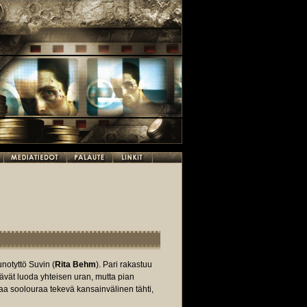
unotyttö Suvin (
Rita Behm
). Pari rakastuu
ttävät luoda yhteisen uran, mutta pian
a soolouraa tekevä kansainvälinen tähti,