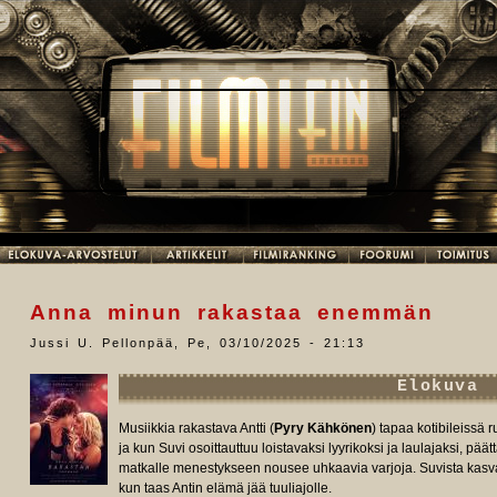
Anna minun rakastaa enemmän
Jussi U. Pellonpää
,
Pe, 03/10/2025 - 21:13
Elokuva
Musiikkia rakastava Antti (
Pyry Kähkönen
) tapaa kotibileissä r
ja kun Suvi osoittauttuu loistavaksi lyyrikoksi ja laulajaksi, pää
matkalle menestykseen nousee uhkaavia varjoja. Suvista kasva
kun taas Antin elämä jää tuuliajolle.