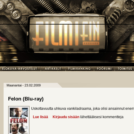
Maanantai - 23.02.2009
Felon (Blu-ray)
Uskottavuutta uhkuva vankiladraama, joka olisi ansainnut en
Lue lisää
about Felon (Blu-ray)
Kirjaudu sisään
lähettääksesi kommentteja