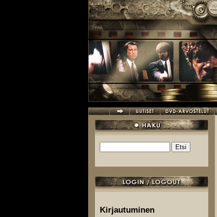
Hyppää pääsisältöön
Etsi
Hakulomake
Kirjautuminen