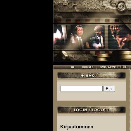
Hyppää pääsisältöön
Etsi
Hakulomake
Kirjautuminen