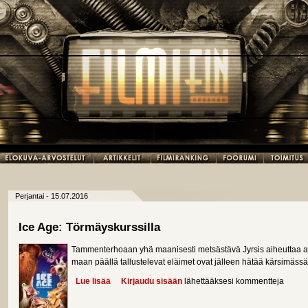
Perjantai - 15.07.2016
Ice Age: Törmäyskurssilla
Tammenterhoaan yhä maanisesti metsästävä Jyrsis aiheuttaa a
maan päällä tallustelevat eläimet ovat jälleen hätää kärsimässä
Lue lisää
about Ice Age: Törmäyskurssilla
Kirjaudu sisään
lähettääksesi kommentteja