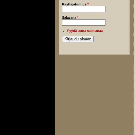
Käyttäjätunnus
*
Salasana
*
Pyydä uutta salasanaa