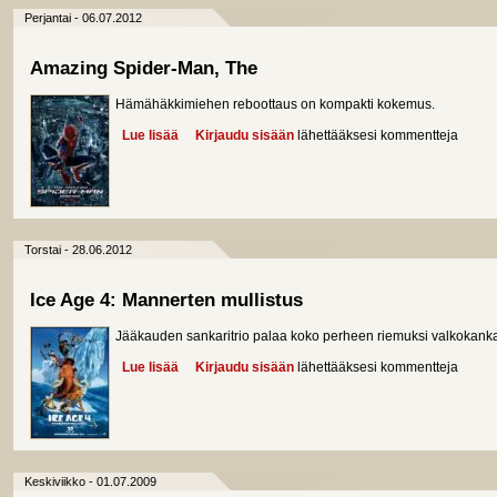
Perjantai - 06.07.2012
Amazing Spider-Man, The
Hämähäkkimiehen reboottaus on kompakti kokemus.
Lue lisää
about Amazing Spider-Man, The
Kirjaudu sisään
lähettääksesi kommentteja
Torstai - 28.06.2012
Ice Age 4: Mannerten mullistus
Jääkauden sankaritrio palaa koko perheen riemuksi valkokanka
Lue lisää
about Ice Age 4: Mannerten mullistus
Kirjaudu sisään
lähettääksesi kommentteja
Keskiviikko - 01.07.2009