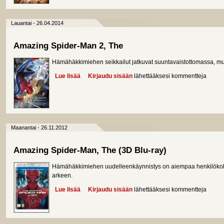
Lauantai - 26.04.2014
Amazing Spider-Man 2, The
Hämähäkkimiehen seikkailut jatkuvat suuntavaistottomassa, mu
Lue lisää
about Amazing Spider-Man 2, The
Kirjaudu sisään
lähettääksesi kommentteja
Maanantai - 26.11.2012
Amazing Spider-Man, The (3D Blu-ray)
Hämähäkkimiehen uudelleenkäynnistys on aiempaa henkilöko
arkeen.
Lue lisää
about Amazing Spider-Man, The (3D Blu-ray)
Kirjaudu sisään
lähettääksesi kommentteja