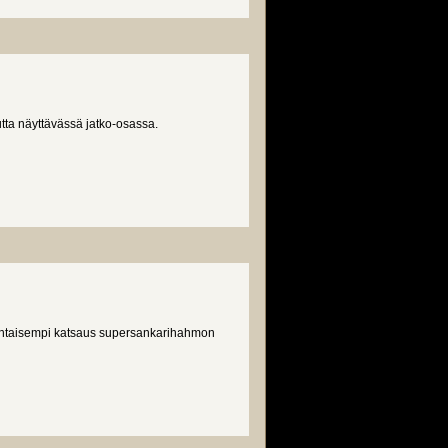
tta näyttävässä jatko-osassa.
htaisempi katsaus supersankarihahmon