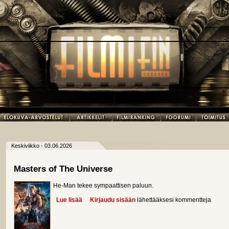
Keskiviikko - 03.06.2026
Masters of The Universe
He-Man tekee sympaattisen paluun.
Lue lisää
about Masters of The Universe
Kirjaudu sisään
lähettääksesi kommentteja