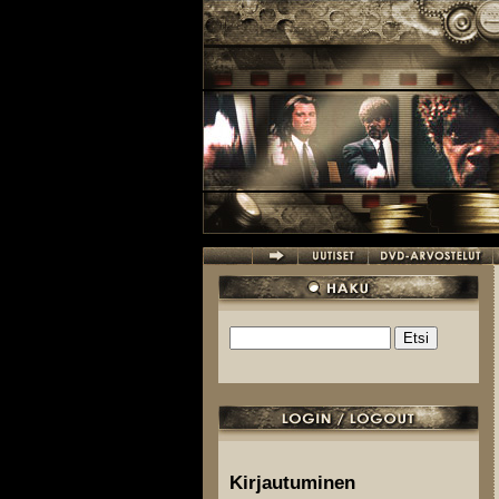
Hyppää pääsisältöön
Etsi
Hakulomake
Kirjautuminen