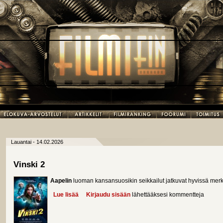
Lauantai - 14.02.2026
Vinski 2
Aapelin
luoman kansansuosikin seikkailut jatkuvat hyvissä merk
Lue lisää
about Vinski 2
Kirjaudu sisään
lähettääksesi kommentteja