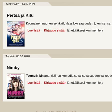
Keskiviikko - 14.07.2021
Pertsa ja Kilu
Kotimainen nuorten seikkailuklassikko saa uuden tulemisensa.
Lue lisää
about Pertsa ja Kilu
Kirjaudu sisään
lähettääksesi kommentteja
Torstai - 08.10.2020
Nimby
Teemu Nikin
anarkistinen komedia suvaitsevaisuuden vaikeude
Lue lisää
about Nimby
Kirjaudu sisään
lähettääksesi kommentteja