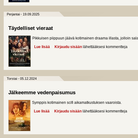
Perjantai - 19.09.2025
Täydelliset vieraat
Pikkuisen piippuun jäävä kotimainen draama illasta, jolloin sala
Lue lisää
about Täydelliset vieraat
Kirjaudu sisään
lähettääksesi kommentteja
Torstai - 05.12.2024
Jälkeemme vedenpaisumus
Symppis kotimainen scifi aikamatkustuksen vaaroista.
Lue lisää
about Jälkeemme vedenpaisumus
Kirjaudu sisään
lähettääksesi kommentteja