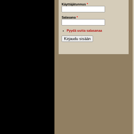
Käyttäjätunnus
*
Salasana
*
Pyydä uutta salasanaa