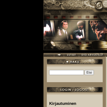
Hyppää pääsisältöön
Etsi
Hakulomake
Kirjautuminen